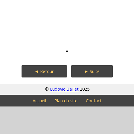
*
◄ Retour
► Suite
©
Ludovic Baillet
2025
Accueil
Plan du site
Contact