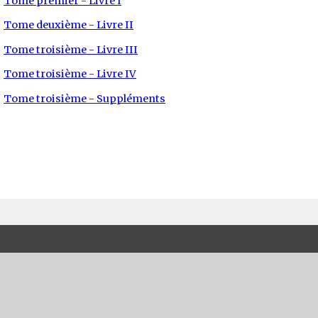
Tome premier - Livre I
Tome deuxième - Livre II
Tome troisième - Livre III
Tome troisième - Livre IV
Tome troisième - Suppléments