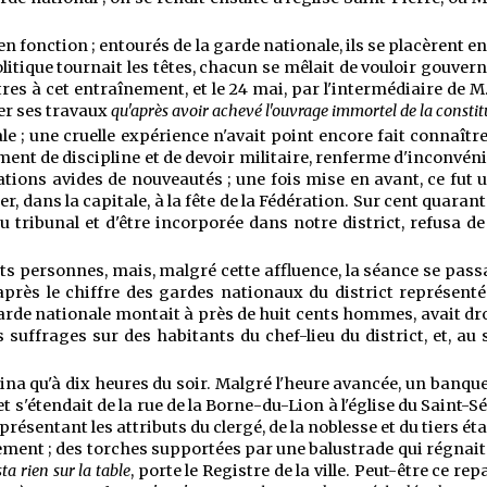
 fonction ; entourés de la garde nationale, ils se placèrent en 
litique tournait les têtes, chacun se mêlait de vouloir gouver
res à cet entraînement, et le 24 mai, par l'intermédiaire de M.
ter ses travaux
qu'après avoir achevé l'ouvrage immortel de la constitu
nale ; une cruelle expérience n'avait point encore fait conna
ment de discipline et de devoir militaire, renferme d'inconvéni
ations avides de nouveautés ; une fois mise en avant, ce fut
ster, dans la capitale, à la fête de la Fédération. Sur cent qua
u tribunal et d'être incorporée dans notre district, refusa de 
cents personnes, mais, malgré cette affluence, la séance se pas
ès le chiffre des gardes nationaux du district représentés à
 la garde nationale montait à près de huit cents hommes, avait d
uffrages sur des habitants du chef-lieu du district, et, au 
a qu'à dix heures du soir. Malgré l'heure avancée, un banque
 et s'étendait de la rue de la Borne-du-Lion à l'église du Saint
résentant les attributs du clergé, de la noblesse et du tiers ét
ement ; des torches supportées par une balustrade qui régnait à 
ta rien sur la table
, porte le Registre de la ville. Peut-être ce r