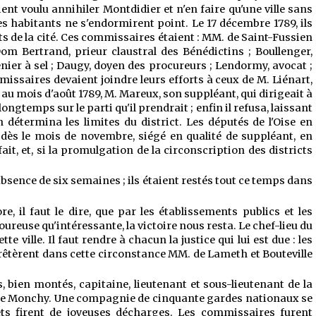
ient voulu annihiler Montdidier et n'en faire qu'une ville sans
es habitants ne s'endormirent point. Le 17 décembre 1789, ils
ts de la cité. Ces commissaires étaient : MM. de Saint-Fussien
Dom Bertrand, prieur claustral des Bénédictins ; Boullenger,
renier à sel ; Daugy, doyen des procureurs ; Lendormy, avocat ;
ommissaires devaient joindre leurs efforts à ceux de M. Liénart,
au mois d'août 1789, M. Mareux, son suppléant, qui dirigeait à
ongtemps sur le parti qu'il prendrait ; enfin il refusa, laissant
détermina les limites du district. Les députés de l'Oise en
 dès le mois de novembre, siégé en qualité de suppléant, en
it, et, si la promulgation de la circonscription des districts
bsence de six semaines ; ils étaient restés tout ce temps dans
 il faut le dire, que par les établissements publics et les
oureuse qu'intéressante, la victoire nous resta. Le chef-lieu du
e ville. Il faut rendre à chacun la justice qui lui est due : les
 prêtèrent dans cette circonstance MM. de Lameth et Bouteville
bien montés, capitaine, lieutenant et sous-lieutenant de la
, M. de Monchy. Une compagnie de cinquante gardes nationaux se
uets firent de joyeuses décharges. Les commissaires furent