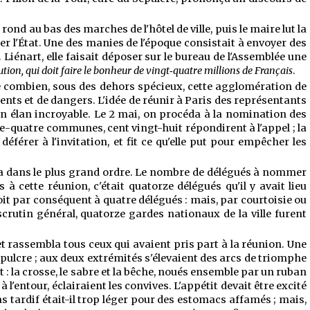
rond au bas des marches de l'hôtel de ville, puis le maire lut la
ner l'État. Une des manies de l'époque consistait à envoyer des
 Liénart, elle faisait déposer sur le bureau de l'Assemblée une
tion, qui doit faire le bonheur de vingt‑quatre millions de Français
.
ître combien, sous des dehors spécieux, cette agglomération de
ents et de dangers. L'idée de réunir à Paris des représentants
 un élan incroyable. Le 2 mai, on procéda à la nomination des
rante-quatre communes, cent vingt-huit répondirent à l'appel ; la
déférer à l'invitation, et fit ce qu'elle put pour empêcher les
sa dans le plus grand ordre. Le
nombre de délégués à nommer
 cette réunion, c'était quatorze délégués qu'il y avait lieu
roit par conséquent à quatre délégués : mais, par courtoisie ou
scrutin général, quatorze gardes nationaux de la ville furent
t rassembla tous ceux qui avaient pris part à la réunion. Une
-Sépulcre ; aux deux extrémités s'élevaient des arcs de triomphe
at : la crosse, le sabre et la bêche, noués ensemble par un ruban
l'entour, éclairaient les convives. L'appétit devait être excité
epas tardif était-il trop léger pour des estomacs affamés ; mais,