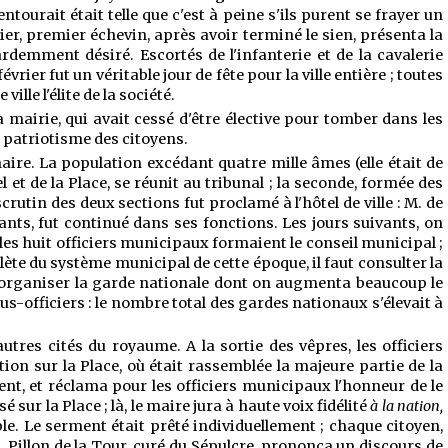
entourait était telle que c'est à peine s'ils purent se frayer un
er, premier échevin, après avoir terminé le sien, présenta la
rdemment désiré. Escortés de l'infanterie et de la cavalerie
ier fut un véritable jour de fête pour la ville entière ; toutes
ville l'élite de la société.
mairie, qui avait cessé d'être élective pour tomber dans les
u patriotisme des citoyens.
aire. La population excédant quatre mille âmes (elle était de
 et de la Place, se réunit au tribunal ; la seconde, formée des
rutin des deux sections fut proclamé à l'hôtel de ville : M. de
nts, fut continué dans ses fonctions. Les jours suivants, on
les huit officiers municipaux formaient le conseil municipal ;
te du système municipal de cette époque, il faut consulter la
 réorganiser la garde nationale dont on augmenta beaucoup le
s-officiers : le nombre total des gardes nationaux s'élevait à
autres cités du royaume. A la sortie des vêpres, les officiers
ition sur la Place, où était rassemblée la majeure partie de la
ment, et réclama pour les officiers municipaux
l'honneur de le
 sur la Place ; là, le maire jura à haute voix fidélité
à la nation,
le. Le serment était prêté individuellement ; chaque citoyen,
M. Pillon de la Tour, curé du Sépulcre, prononça un discours de