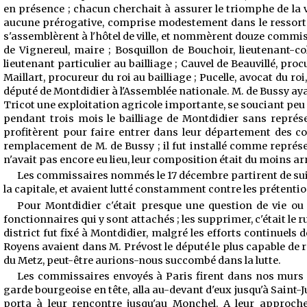
en présence ; chacun cherchait à assurer le triomphe de la vil
aucune prérogative, comprise modestement dans le ressort de 
s'assemblèrent à l'hôtel de ville, et nommèrent douze commiss
de Vignereul, maire ; Bosquillon de Bouchoir, lieutenant-co
lieutenant particulier au bailliage ; Cauvel de Beauvillé, pro
Maillart, procureur du roi au bailliage ; Pucelle, avocat du ro
député de Montdidier à l'Assemblée nationale. M. de Bussy aya
Tricot une exploitation agricole importante, se souciant peu de 
pendant trois mois le bailliage de Montdidier sans représe
profitèrent pour faire entrer dans leur département des co
remplacement de M. de Bussy ; il fut installé comme représent
n'avait pas encore eu
lieu, leur composition était du moins arrê
Les commissaires nommés le 17 décembre partirent de suite 
la capitale, et avaient lutté constamment contre les prétention
Pour Montdidier c'était presque une question de vie ou d
fonctionnaires qui y sont attachés ; les supprimer, c'était le 
district fut fixé à Montdidier, malgré les efforts continuels de
Royens avaient dans M. Prévost le député le plus capable de r
du Metz, peut-être aurions-nous succombé dans la lutte.
Les commissaires envoyés à Paris firent dans nos murs un
garde bourgeoise en tête, alla au-devant d'eux jusqu'à Saint-
porta à leur rencontre jusqu'au Monchel. A leur approche,