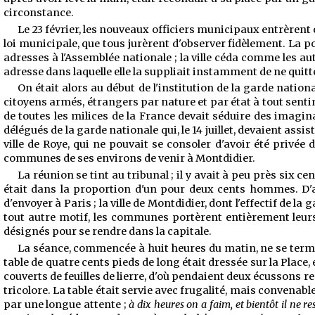
circonstance.
Le 23 février, les nouveaux officiers municipaux entrèrent en
loi municipale, que tous jurèrent d'observer fidèlement. La po
adresses à l'Assemblée nationale ; la ville céda comme les aut
adresse dans laquelle elle la suppliait instamment de ne quit
On était alors au début de l'institution de la garde natio
citoyens armés, étrangers par nature et par état à tout senti
de toutes les milices de la France devait séduire des imagin
délégués de la garde nationale qui, le 14 juillet, devaient assi
ville de Roye, qui ne pouvait se consoler d'avoir été privée d
communes de ses environs de venir à Montdidier.
La réunion se tint au tribunal ; il y avait à peu près six 
était dans la proportion d'un pour deux cents hommes. D'apr
d'envoyer à Paris ; la ville de Montdidier, dont l'effectif de
tout autre motif, les communes portèrent entièrement leurs s
désignés pour se rendre dans la capitale.
La séance, commencée à huit heures du matin, ne se termin
table de quatre cents pieds de long était dressée sur la Place,
couverts de feuilles de lierre, d'où pendaient deux écussons rep
tricolore. La table était servie avec frugalité, mais convenabl
par une longue attente ;
à dix heures on a faim, et bientôt il ne res