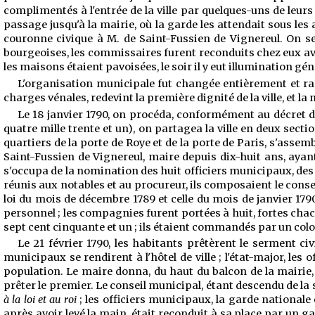
complimentés à l'entrée de la ville par quelques-uns de leurs co
passage jusqu'à la mairie, où la garde les attendait sous le
couronne civique à M. de Saint-Fussien de Vignereul. On se 
bourgeoises, les commissaires furent reconduits chez eux avec l
les maisons étaient pavoisées, le soir il y eut illumination géné
L'organisation municipale fut changée entièrement et ram
charges vénales, redevint la première dignité de la ville, et 
Le 18 janvier 1790, on procéda, conformément au décret de
quatre mille trente et un), on partagea la ville en deux secti
quartiers de la porte de Roye et de la porte de Paris, s'assem
Saint-Fussien de Vignereul, maire depuis dix-huit ans, ayan
s'occupa de la nomination des huit officiers municipaux, des 
réunis aux notables et au procureur, ils composaient le cons
loi du mois de décembre 1789 et celle du mois de janvier 17
personnel ; les compagnies furent portées à huit, fortes chac
sept cent cinquante et un ; ils étaient commandés par un colo
Le 21 février 1790, les habitants prêtèrent le serment civ
municipaux se rendirent à l'hôtel de ville ; l'état-major, les
population. Le maire donna, du haut du balcon de la mairie,
prêter le premier. Le conseil municipal, étant descendu de la sa
à la loi et au roi
; les officiers municipaux, la garde nationale
après avoir levé la main, était reconduit à sa place par un ga