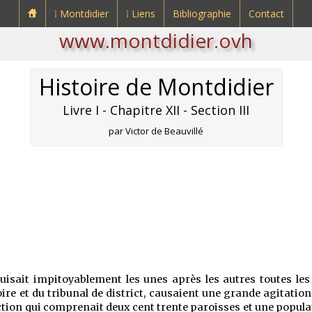
⁞ Montdidier
⁞ Liens
Bibliographie
Contact
www.montdidier.ovh
Histoire de Montdidier
Livre I - Chapitre XII - Section III
par Victor de Beauvillé
ruisait impitoyablement les unes après les autres toutes les
oire et du tribunal de district, causaient une grande agitation. 
ction qui comprenait deux cent trente paroisses et une populat