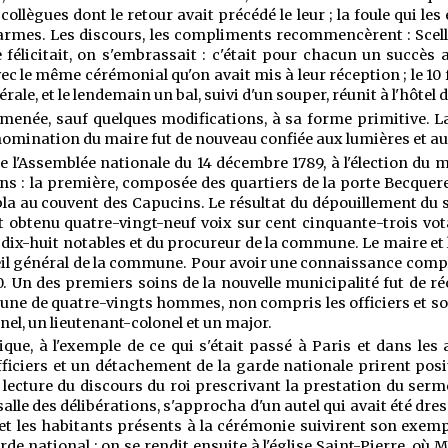
llègues dont le retour avait précédé le leur ; la foule qui les 
s armes. Les discours, les compliments recommencèrent : Scelli
félicitait, on s'embrassait : c'était pour chacun un succès a
e même cérémonial qu'on avait mis à leur réception ; le 10 févr
rale, et le lende
main un bal, suivi d'un souper, réunit à l'hôtel de 
enée, sauf quelques modifications, à sa forme primitive. La 
la nomination du maire fut de nouveau confiée aux lumières et a
 l'Assemblée nationale du 14 décembre 1789, à l'élection du m
ons : la première, composée des quartiers de la porte Becquerel
bla au couvent des Capucins. Le résultat du dépouillement du sc
t obtenu quatre-vingt-neuf voix sur cent cinquante-trois vota
dix-huit notables et du procureur de la commune. Le maire et 
eil général de la commune. Pour avoir une connaissance complè
90. Un des premiers soins de la nouvelle municipalité fut de
une de quatre-vingts hommes, non compris les officiers et sou
nel, un lieutenant-colonel et un major.
ique, à l'exemple de ce qui s'était passé à Paris et dans les 
 officiers et un détachement de la garde nationale prirent pos
 lecture du discours du roi prescrivant la prestation du ser
lle des délibérations, s'approcha d'un autel qui avait été dressé
 et les habitants présents à la cérémonie suivirent son exemp
rde national ; on se rendit ensuite à l'église Saint-Pierre, où 