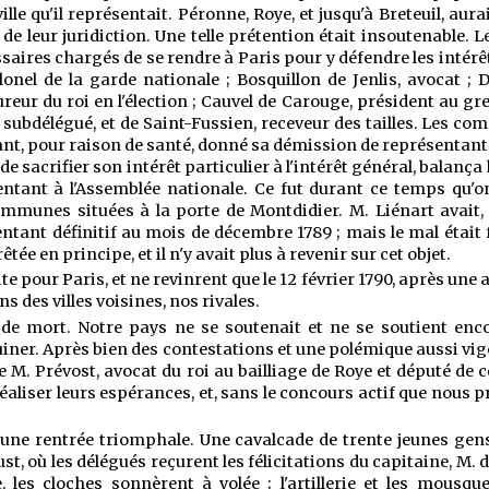
le qu'il représentait. Péronne, Roye, et jusqu'à Breteuil, aura
leur juridiction. Une telle prétention était insoutenable. L
aires chargés de se rendre à Paris pour y défendre les intérê
lonel de la garde nationale ; Bosquillon de Jenlis, avocat ; 
cureur du roi en l'élection ; Cauvel de Carouge, président au g
i, subdélégué, et de Saint-Fussien, receveur des tailles. Les c
nt, pour raison de santé, donné sa démission de représentant 
sacrifier son intérêt particulier à l'intérêt général, balança l
ntant à l'Assemblée nationale. Ce fut durant ce temps qu'on 
mmunes situées à la porte de Montdidier. M. Liénart avait,
ant définitif au mois de décembre 1789 ; mais le mal était fa
tée en principe, et il n'y avait plus à revenir sur cet objet.
pour Paris, et ne revinrent que le 12 février 1790, après une a
s des villes voisines, nos rivales.
e mort. Notre pays ne se soutenait et ne se soutient encore,
ruiner. Après bien des contestations et une polémique aussi vig
 M. Prévost, avocat du roi au bailliage de Roye et député de cett
éaliser leurs espérances, et, sans le concours actif que nous
e rentrée triomphale. Une cavalcade de trente jeunes gens, 
Just, où les délégués reçurent les félicitations du capitaine
 les cloches sonnèrent à volée ; l'artillerie et les mousq