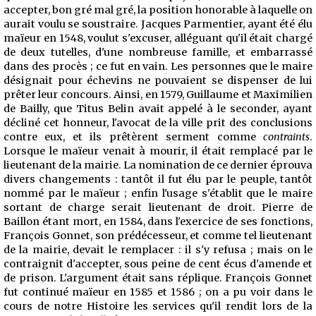
accepter, bon gré mal gré, la position honorable à laquelle on
aurait voulu se soustraire. Jacques Parmentier, ayant été élu
maïeur en 1548, voulut s'excuser, alléguant qu'il était chargé
de deux tutelles, d'une nombreuse famille, et embarrassé
dans des procès ; ce fut en vain. Les personnes que le maire
désignait pour échevins ne pouvaient se dispenser de lui
prêter leur concours. Ainsi, en 1579, Guillaume et Maximilien
de Bailly, que Titus Belin avait appelé à le seconder, ayant
décliné cet honneur, l'avocat de la ville prit des conclusions
contre eux, et ils prêtèrent serment comme
contraints
.
Lorsque le maïeur venait à mourir,
il était remplacé par le
lieutenant de la mairie. La nomination de ce dernier éprouva
divers changements : tantôt il fut élu par le peuple, tantôt
nommé par le maïeur ; enfin l'usage s'établit que le maire
sortant de charge serait lieutenant de droit. Pierre de
Baillon étant mort, en 1584, dans l'exercice de ses fonctions,
François Gonnet, son prédécesseur, et comme tel lieutenant
de la mairie, devait le remplacer : il s'y refusa ; mais on le
contraignit d'accepter, sous peine de cent écus d'amende et
de prison. L'argument était sans réplique. François Gonnet
fut continué maïeur en 1585 et 1586 ; on a pu voir dans le
cours de notre Histoire les services qu'il rendit lors de la