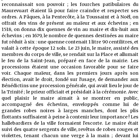
reconnaissait son pouvoir ; les fourches patibulaires du
Maurevuart étaient là pour faire craindre et respecter ses
ordres. A Pâques, à la Pentecôte, à la Toussaint et à Noël, on
offrait des vins de présent au maïeur et aux échevins ; en
1518, on donna dix quennes de vin au maire et dix-huit aux
échevins ; en 1679, le nombre de quennes destinées au maire
fut réduit à six : une quenne contenait 1 litre 90 centilitres, et
valait à cette époque 12 sols. Le 23 juin, le maire, assisté des
membres du corps de ville, se rendait sur la Place et allumait
le feu de la Saint-Jean, préparé en face de la mairie. Les
processions étaient une occasion favorable pour se faire
voir. Chaque maïeur, dans les premiers jours après son
élection, avait le droit, fondé sur l'usage, de demander aux
Bénédictins une procession générale, qui avait lieu le jour de
la Trinité ; le prieur officiait et présidait à la cérémonie. Avec
quel plaisir le maire aimait à se montrer en public,
accompagné des échevins, enveloppés comme lui de
grandes robes noires à larges manches, dont les plis
flottants suffisaient à peine à contenir leur importance ! Les
hallebardiers de la ville formaient l'escorte. Le maire était
suivi des quatre sergents de ville, revêtus de robes rouges et
violettes, tenant chacun une verge à la main ; devant lui