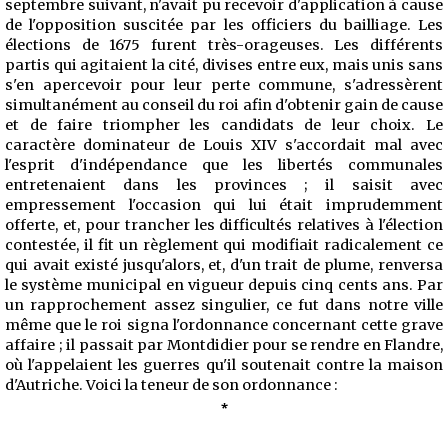
septembre suivant, n'avait pu recevoir d'application à cause
de l'opposition suscitée par les officiers du bailliage. Les
élections de 1675 furent très-orageuses. Les différents
partis qui agitaient la cité, divises entre eux, mais unis sans
s'en apercevoir pour leur perte commune, s'adressèrent
simultanément au conseil du roi afin d'obtenir gain de cause
et de faire triompher les candidats de leur choix. Le
caractère dominateur de Louis XIV s'accordait mal avec
l'esprit d'indépendance que les libertés communales
entretenaient dans les provinces ; il saisit avec
empressement
l'occasion qui lui était imprudemment
offerte, et, pour trancher les difficultés relatives à l'élection
contestée, il fit un règlement qui modifiait radicalement ce
qui avait existé jusqu'alors, et, d'un trait de plume, renversa
le système municipal en vigueur depuis cinq cents ans. Par
un rapprochement assez singulier, ce fut dans notre ville
même que le roi signa l'ordonnance concernant cette grave
affaire ; il passait par Montdidier pour se rendre en Flandre,
où l'appelaient les guerres qu'il soutenait contre la maison
d'Autriche. Voici la teneur de son ordonnance :
*