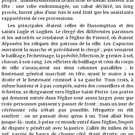
propre : malheureusement la discorde se mêlait souvent à la
fête : une robe endommagée, un rabat déchiré, un long
procès, furent plus d'une fois le seul fruit que les assistants
rapportèrent de ces processions.
Les principales étaient celles de l'Assomption et des
saints Lugle et Luglien. Le clergé des différentes paroisses
et les autorités se rendaient à l'église du Prieuré, où étaient
déposées les reliques des patrons de la ville. Les Capucins
ouvraient la marche et précédaient le clergé ; puis venaient
le bailliage, l'échevinage, la prévôté, l'élection, le grenier à sel,
chacun à son rang. Les officiers du bailliage et ceux du corps
de ville s'avançaient sur deux colonnes parallèles ; le
lieutenant général marchait en tête, ayant le maire à sa
droite et le lieutenant criminel à sa gauche. Tous trois, à
même hauteur et à pas comptés, suivis des conseillers et des
échevins, se dirigeaient vers l'église Saint-Pierre. Les portes
qui donnent entrée dans l'église sont assez larges pour que
trois personnes puissent y passer de front ; mais un jour de
cérémonie cela n'était pas possible, l'étiquette en eût
souffert : on ne passait donc qu'un à un. Tout allait bien
jusque-là ; mais, à peine ce monde entré dans l'église, l'esprit
de dispute y pénétrait avec la justice. L'allée du milieu de la
nef, garnie de bancs de chaque côté, étant étroite, on ne