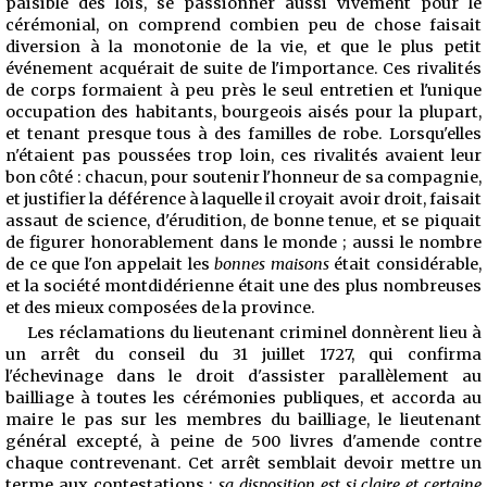
paisible des lois, se passionner aussi vivement pour
le
cérémonial, on comprend combien peu de chose faisait
diversion à la monotonie de la vie, et que le plus petit
événement acquérait de suite de l'importance. Ces rivalités
de corps formaient à peu près le seul entretien et l'unique
occupation des habitants, bourgeois aisés pour la plupart,
et tenant presque tous à des familles de robe. Lorsqu'elles
n'étaient pas poussées trop loin, ces rivalités avaient leur
bon côté : chacun, pour soutenir l'honneur de sa compagnie,
et justifier la déférence à laquelle il croyait avoir droit, faisait
assaut de science, d'érudition, de bonne tenue, et se piquait
de figurer honorablement dans le monde ; aussi le nombre
de
ce que l'on appelait les
bonnes maisons
était considérable,
et la société montdidérienne était une des plus nombreuses
et des mieux composées de la province.
Les réclamations du lieutenant criminel donnèrent lieu à
un arrêt du conseil du 31 juillet 1727, qui confirma
l'échevinage dans le droit d'assister parallèlement au
bailliage à toutes les cérémonies publiques, et accorda au
maire le pas sur les membres du bailliage, le lieutenant
général excepté, à peine de 500 livres d'amende contre
chaque contrevenant. Cet arrêt semblait devoir mettre un
terme aux contestations ;
sa disposition est si claire et certaine