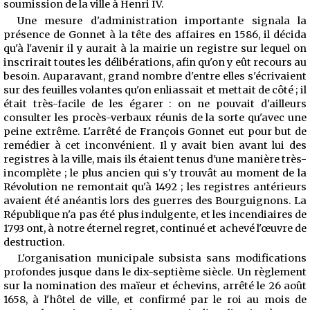
soumission de la ville à Henri IV.
Une mesure d'administration importante signala la
présence de Gonnet à la tête des affaires en 1586, il décida
qu'à l'avenir il y aurait à la mairie un registre sur lequel on
inscrirait toutes les délibérations, afin qu'on y eût recours au
besoin. Auparavant, grand nombre d'entre elles s'écrivaient
sur des feuilles volantes qu'on enliassait et mettait de côté ; il
était très-facile de les égarer : on ne pouvait d'ailleurs
consulter les procès-verbaux réunis de la sorte qu'avec une
peine extrême. L'arrêté de François Gonnet eut pour but de
remédier à cet inconvénient. Il y avait bien avant lui des
registres à la ville, mais ils étaient tenus d'une manière très-
incomplète ; le plus ancien qui s'y trouvât au moment de la
Révolution ne remontait qu'à 1492 ; les registres antérieurs
avaient été anéantis lors des guerres des Bourguignons. La
République n'a pas été plus indulgente, et les incendiaires de
1793 ont, à notre éternel regret, continué et achevé l'œuvre de
destruction.
L'organisation municipale subsista sans modifications
profondes jusque dans le dix-septième siècle. Un règlement
sur la nomination des maïeur et échevins, arrêté le 26 août
1658, à l'hôtel de ville, et confirmé par le roi au mois de