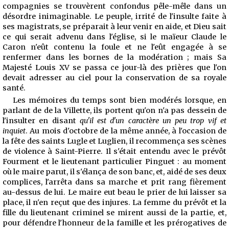
compagnies se trouvèrent confondus pêle-mêle dans un
désordre inimaginable. Le peuple, irrité de l'insulte faite à
ses magistrats, se préparait à leur venir en aide, et Dieu sait
ce qui serait advenu dans l'église, si le maïeur Claude le
Caron n'eût contenu la foule et ne l'eût engagée à se
renfermer dans les bornes de la modération ; mais Sa
Majesté Louis XV se passa ce jour-là des prières que l'on
devait adresser au ciel pour la conservation de sa royale
santé.
Les mémoires du temps sont bien modérés lorsque, en
parlant de de la Villette, ils portent qu'on n'a pas dessein de
l'insulter en disant
qu'il est d'un caractère un peu trop vif et
inquiet
. Au mois d'octobre de la même année, à l'occasion de
la fête des saints Lugle et Luglien, il recommença ses scènes
de violence à Saint-Pierre. Il s'était entendu avec le prévôt
Fourment et le lieutenant particulier Pinguet : au moment
où le maire parut, il s'élança de son banc, et, aidé de ses deux
complices, l'arrêta dans sa marche et prit rang fièrement
au-dessus de lui. Le maire eut beau le prier de lui laisser sa
place, il n'en reçut que des injures. La femme du prévôt et la
fille du lieutenant criminel se mirent aussi de la partie, et,
pour défendre l'honneur de la famille et les prérogatives de