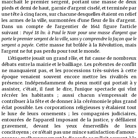
marchait le premier sergent, portant une masse de deux
pieds et demi de haut, garnie d'argent ciselé, et terminée par
une tête à cinq faces, sur chacune desquelles étaient en relief
les armes de la ville, surmontées d'une fleur de lis d'argent.
Dans un compte de l'argentier de 1641 figure l'article
suivant :
Payé 18 liv. à Paul le Noir pour une masse d'argent que
porte le premier sergent de la ville, sans y comprendre la façon que le
sergent a payée
. Cette masse fut brûlée à la Révolution, mais
l'argent ne fut pas perdu pour tout le monde.
L'étiquette jouait un grand rôle, et fut cause de nombreux
débats entre la mairie et le bailliage. Les prétextes de conflit
ne manquaient pas, et les processions très-suivies à cette
époque venaient souvent encore mettre les rivalités en
présence. Indépendamment du pieux motif qui portait à y
assister,
c'était, il faut le dire, l'unique spectacle qui vînt
récréer les habitants ; aussi chacun s'empressait de
contribuer à la fête et de donner à la cérémonie le plus grand
éclat possible. Les corporations religieuses y étalaient tout
le luxe de leurs ornements ; les compagnies judiciaires,
entourées de l'appareil imposant de la justice, y défilaient
gravement, devant les yeux émerveillés de leurs
concitoyens ; ce n'était pas une mince satisfaction d'amour-