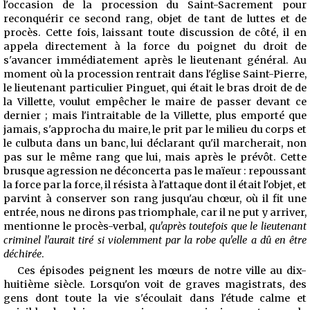
l'occasion de la procession du Saint-Sacrement pour
reconquérir ce second rang, objet de tant de luttes et de
procès. Cette fois, laissant toute discussion de côté, il en
appela directement à la force du poignet du droit de
s'avancer immédiatement après le lieutenant général. Au
moment où la procession rentrait dans l'église Saint-Pierre,
le lieutenant particulier Pinguet, qui était le bras droit de de
la Villette, voulut empêcher le maire de passer devant ce
dernier ; mais l'intraitable de la Villette, plus emporté que
jamais, s'approcha du maire, le prit par le milieu du corps et
le culbuta dans un banc, lui déclarant qu'il marcherait, non
pas sur le même rang que lui, mais après le prévôt. Cette
brusque agression ne déconcerta pas le maïeur : repoussant
la force par la force, il résista à l'attaque dont il était l'objet, et
parvint à conserver son rang jusqu'au chœur, où il fit une
entrée, nous ne dirons pas triomphale, car il ne put y arriver,
mentionne le procès-verbal,
qu'après toutefois que le lieutenant
criminel l'aurait tiré si violemment par la robe qu'elle a dû en être
déchirée
.
Ces épisodes peignent les mœurs de notre ville au dix-
huitième siècle. Lorsqu'on voit de graves magistrats, des
gens dont toute la vie s'écoulait dans l'étude calme et