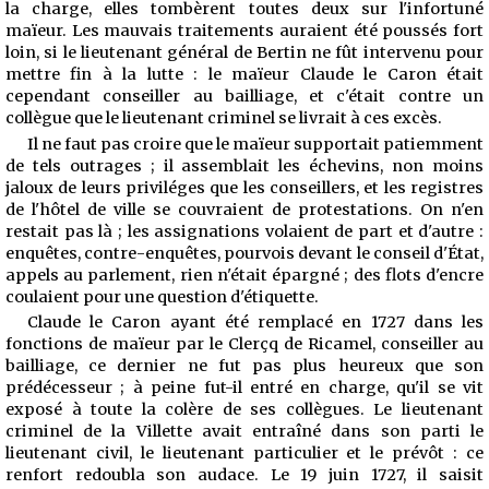
la charge, elles tombèrent toutes deux sur l'infortuné
maïeur. Les mauvais traitements auraient été poussés fort
loin, si le lieutenant général de Bertin ne fût intervenu pour
mettre fin à la lutte : le maïeur Claude le Caron était
cependant conseiller au bailliage, et c'était contre un
collègue que le lieutenant criminel se livrait à ces excès.
Il ne faut pas croire que le maïeur supportait patiemment
de tels outrages ; il assemblait les échevins, non moins
jaloux de leurs priviléges que les conseillers, et les registres
de l'hôtel de ville se couvraient de protestations. On n'en
restait pas là ; les assignations volaient de part et d'autre :
enquêtes, contre-enquêtes, pourvois devant le conseil d'État,
appels au parle
ment, rien n'était épargné ; des flots d'encre
coulaient pour une question d'étiquette.
Claude le Caron ayant été remplacé en 1727 dans les
fonctions de maïeur par le Clerçq de Ricamel, conseiller au
bailliage, ce dernier ne fut pas plus heureux que son
prédécesseur ; à peine fut-il entré en charge, qu'il se vit
exposé à toute la colère de ses collègues. Le lieutenant
criminel de la Villette avait entraîné dans son parti le
lieutenant civil, le lieutenant particulier et le prévôt : ce
renfort redoubla son audace. Le 19 juin 1727, il saisit