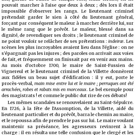
pouvait marcher à l'aise que deux à deux ; dès lors il était
impossible d'observer les rangs. Le lieutenant criminel
prétendait garder le sien à côté du lieutenant général,
forçant par conséquent le maïeur à marcher derrière lui, sur
le même rang que le prévôt. Le maïeur, blessé dans sa
dignité, de revendiquer ses droits ; le lieutenant criminel de
ne point vouloir se relâcher de ses prétentions :
indeirœ
. Les
scènes les plus incroyables avaient lieu dans l'église : on ne
s'épargnait pas les injures ; des paroles on arrivait aux voies
de fait, et fréquemment on finissait par en venir aux mains.
Au mois d'octobre 1700, le maire de Saint-Fussien de
Vignereul et le lieutenant criminel de la Villette donnèrent
aux fidèles un beau sujet d'édification : il y eut, porte le
procès-verbal,
main mise entre
lui et le maire ; perruques ont été
arrachées, robes et rabats mis en morceaux
. Le bel exemple pour
des magistrats ! et comme le public dut rire de ces débats!
Les mêmes scandales se renouvelaient au Saint-Sépulcre.
En 1726, à la fête de l'Assomption, de la Villette, aidé du
lieutenant particulier et du prévôt, barra le chemin au maire,
et le repoussa afin de prendre le pas sur lui. Le maire voulant
maintenir sa préséance, les agresseurs revinrent à la
charge : il en résulta une telle confusion que le clergé et les