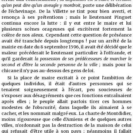
qu'on peut dire qu'un aveugle y mordroit
, porte une délibération
de l'échevinage. De la Villette se tint pour bien averti, et
renonça à ses prétentions ; mais le lieutenant Pinguet
continua encore la lutte : il y eut entre le maire et lui
plusieurs scènes orageuses qui excitèrent fortement la
colère de nos aïeux. Cependant cette question de préséance
avait été tranchée depuis longtemps ! par un arrêté de la
mairie en date du 8 septembre 1596, il avait été décidé que le
maïeur précéderait le lieutenant particulier à l'offrande, et
qu'il garderait
la possession de ses prédécesseurs de marcher le
second et d'être la seconde personne de la ville
; mais pour la
chicane il n'y pas au-dessus des gens de loi.
Si la place de maire excitait à ce point l'ambition de
quelques individus, il était d'autres personnes qui se
tenaient soigneusement à l'écart, peu soucieuses de
s'exposer aux désagréments que ces fonctions entraînaient
après elles ; le peuple allait parfois tirer ces hommes
modestes de l'obscurité, dans laquelle ils aimaient à se
cacher, et les nommait malgré eux. La charte de Montdidier,
moins rigoureuse que celle d'Amiens et de quelques autres
villes, n'ordonnait pas la destruction de la maison de celui
qui refusait d'être utile à son pays ; néanmoins il fallait