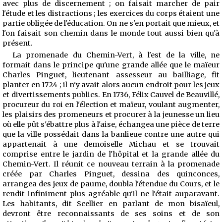
avec plus de discernement ; on faisait marcher de pair
l'étude et les distractions ; les exercices du corps étaient une
partie obligée de l'éducation. On ne s'en portait que mieux, et
l'on faisait son chemin dans le monde tout aussi bien qu'à
présent.
La promenade du Chemin-Vert, à l'est de la ville, ne
formait dans le principe qu'une grande allée que le maïeur
Charles Pinguet, lieutenant assesseur au bailliage, fit
planter en 1724 ; il n'y avait alors aucun endroit pour les jeux
et divertissements publics. En 1736, Félix Cauvel de Beauvillé,
procureur du roi en l'élection et maïeur, voulant augmenter,
les plaisirs des promeneurs et procurer à la jeunesse un lieu
où elle pût s'ébattre plus à l'aise, échangea une pièce de terre
que la ville possédait dans la banlieue contre une autre qui
appartenait à une demoiselle Michau et se trouvait
comprise entre le jardin de l'hôpital et la grande allée du
Chemin-Vert. Il réunit ce nouveau terrain à la promenade
créée par Charles Pinguet, dessina des quinconces,
arrangea des jeux de paume, doubla l'étendue du Cours, et le
rendit infiniment plus agréable qu'il ne l'était auparavant.
Les habitants, dit Scellier en parlant de mon bisaïeul,
devront être reconnaissants de ses soins et de son