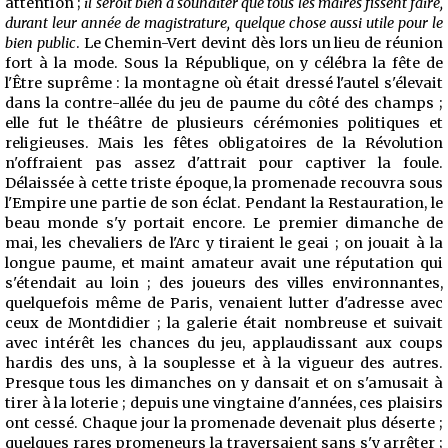
attention ;
il seroit bien à
souhaiter que tous les maires fissent faire,
durant leur année de magistrature, quelque chose aussi utile pour le
bien public
. Le Chemin-Vert devint dès lors un lieu de réunion
fort à la mode. Sous la République, on y célébra la fête de
l'Être suprême : la montagne où était dressé l'autel s'élevait
dans la contre-allée du jeu de paume du côté des champs ;
elle fut le théâtre de plusieurs cérémonies politiques et
religieuses. Mais les fêtes obligatoires de la Révolution
n'offraient pas assez d'attrait pour captiver la foule.
Délaissée à cette triste époque, la promenade recouvra sous
l'Empire une partie de son éclat. Pendant la Restauration, le
beau monde s'y portait encore. Le premier dimanche de
mai, les chevaliers de l'Arc y tiraient le geai ; on jouait à la
longue paume, et maint amateur avait une réputation qui
s'étendait au loin ; des joueurs des villes environnantes,
quelquefois même de Paris, venaient lutter d'adresse avec
ceux de Montdidier ; la galerie était nombreuse et suivait
avec intérêt les chances du jeu, applaudissant aux coups
hardis des uns, à la souplesse et à la vigueur des autres.
Presque tous les dimanches on y dansait et on s'amusait à
tirer à la loterie ; depuis une vingtaine d'années, ces plaisirs
ont cessé. Chaque jour la promenade devenait plus déserte ;
quelques rares promeneurs la traversaient sans s'y arrêter ;