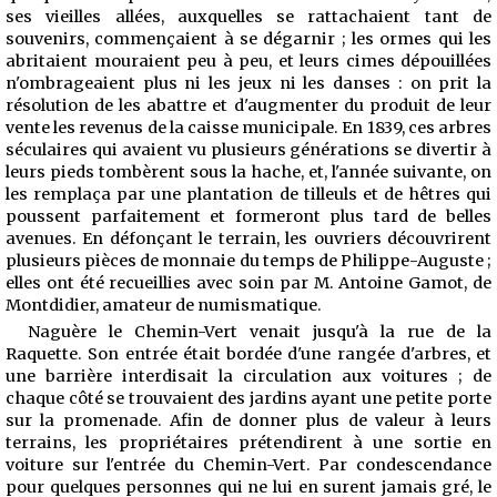
ses vieilles allées, auxquelles se rattachaient tant de
souvenirs, commençaient à se dégarnir ; les ormes qui les
abritaient mouraient peu à peu, et leurs cimes dépouillées
n'ombrageaient plus ni les jeux ni les danses : on prit la
résolution de les abattre et d'augmenter du produit de leur
vente les revenus de la caisse municipale. En 1839, ces arbres
séculaires qui avaient vu plusieurs générations se divertir à
leurs pieds tombèrent sous la hache, et, l'année suivante, on
les remplaça par une plantation de tilleuls et de hêtres qui
poussent parfaitement et formeront plus tard de belles
avenues. En défonçant le terrain, les ouvriers découvrirent
plusieurs pièces de monnaie du temps de Philippe-Auguste ;
elles ont été recueillies avec soin par M. Antoine Gamot, de
Montdidier, amateur de numismatique.
Naguère le Chemin-Vert venait jusqu'à la rue de la
Raquette. Son entrée était bordée d'une rangée d'arbres, et
une barrière interdisait la circulation aux voitures ; de
chaque côté se trouvaient des jardins ayant une petite porte
sur la promenade. Afin de donner plus de valeur à leurs
terrains, les propriétaires prétendirent à une sortie en
voiture sur l'entrée
du Chemin-Vert. Par condescendance
pour quelques personnes qui ne lui en surent jamais gré, le