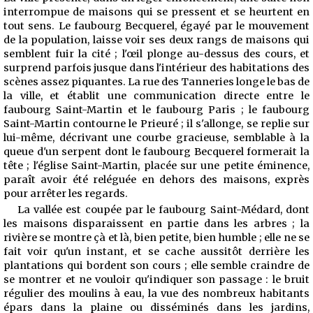
interrompue de maisons qui se pressent et se heurtent en
tout sens. Le faubourg Becquerel, égayé par le mouvement
de la population, laisse voir ses deux rangs de maisons qui
semblent fuir la cité ; l'œil plonge au-dessus des cours, et
surprend parfois jusque dans l'intérieur des habitations des
scènes assez piquantes. La rue des Tanneries longe le bas de
la ville, et établit une communication directe entre le
faubourg Saint-Martin et le faubourg Paris ; le faubourg
Saint-Martin contourne le Prieuré ; il s'allonge, se replie sur
lui-même, décrivant une courbe gracieuse, semblable à la
queue d'un serpent dont le faubourg Becquerel formerait la
tête ; l'église Saint-Martin, placée sur une petite éminence,
paraît avoir été reléguée en dehors des maisons, exprès
pour arrêter les regards.
La vallée est coupée par le faubourg Saint-Médard, dont
les maisons disparaissent en partie dans les arbres ; la
rivière se montre çà et là, bien petite, bien humble ; elle ne se
fait voir qu'un instant, et se cache aussitôt derrière les
plantations qui bordent son cours ; elle semble craindre de
se montrer et ne vouloir qu'indiquer son passage : le bruit
régulier des moulins à eau, la vue des nombreux habitants
épars dans la plaine ou disséminés dans les jardins,