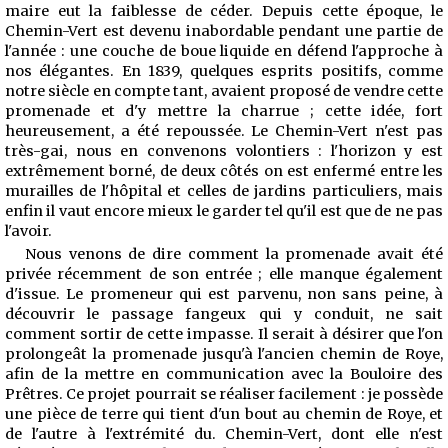
maire eut la faiblesse de céder. Depuis cette époque, le
Chemin-Vert est devenu inabordable pendant une partie de
l'année : une couche de boue liquide en défend l'approche à
nos élégantes. En 1839, quelques esprits positifs, comme
notre siècle en compte tant, avaient proposé de vendre cette
promenade et d'y mettre la charrue ; cette idée, fort
heureusement, a été repoussée. Le Chemin-Vert n'est pas
très-gai, nous en convenons volontiers : l'horizon y est
extrêmement borné, de deux côtés on est enfermé entre les
murailles de l'hôpital et celles de jardins particuliers, mais
enfin il vaut encore mieux le garder tel qu'il est que de ne pas
l'avoir.
Nous venons de dire comment la promenade avait été
privée récemment de son entrée ; elle manque également
d'issue. Le promeneur qui est parvenu, non sans peine, à
découvrir le passage fangeux qui y conduit, ne sait
comment sortir de cette impasse. Il serait à désirer que l'on
prolongeât la promenade jusqu'à l'ancien chemin de Roye,
afin de la mettre en communication avec la Bouloire des
Prêtres. Ce projet pourrait se réaliser facilement : je possède
une pièce de terre qui tient d'un bout au chemin de Roye, et
de l'autre à l'extrémité du. Chemin-Vert, dont elle n'est