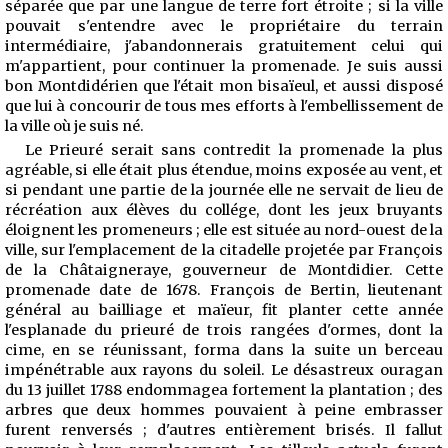
séparée que par une langue de terre fort étroite ; si la ville
pouvait s'entendre avec le propriétaire du terrain
intermédiaire, j'abandonnerais gratuitement celui qui
m'appartient, pour continuer la promenade. Je suis aussi
bon Montdidérien que l'était mon bisaïeul, et aussi disposé
que lui à concourir de tous mes efforts à l'embellissement de
la ville où je suis né.
Le Prieuré serait sans contredit la promenade la plus
agréable, si elle était plus étendue, moins exposée au vent, et
si pendant une partie de la journée elle ne servait de lieu de
récréation aux élèves du collége, dont les jeux bruyants
éloignent les promeneurs ; elle est située au nord-ouest de la
ville, sur l'emplacement de la citadelle projetée par François
de la Châtaigneraye, gouverneur de Montdidier. Cette
promenade date de 1678. François de Bertin, lieutenant
général au bailliage et maïeur, fit planter cette année
l'esplanade du prieuré de trois rangées d'ormes, dont la
cime, en se réunissant, forma dans la suite un berceau
impénétrable aux rayons du soleil. Le désastreux ouragan
du 13 juillet 1788 endommagea fortement la plantation ; des
arbres que deux hommes pouvaient à peine embrasser
fu
rent renversés ; d'autres entièrement brisés. Il fallut