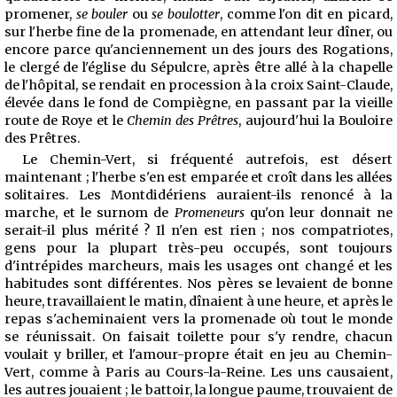
promener,
se bouler
ou
se boulotter
, comme l'on dit en picard,
sur l'herbe fine de la promenade, en attendant leur dîner, ou
encore parce qu'anciennement un des jours des Rogations,
le clergé de l'église du Sépulcre, après être allé à la chapelle
de l'hôpital, se rendait en procession à la croix Saint-Claude,
élevée dans le fond de Compiègne, en passant par la vieille
route de Roye et le
Chemin des Prêtres
, aujourd'hui la Bouloire
des Prêtres.
Le Chemin-Vert, si fréquenté autrefois, est désert
maintenant ; l'herbe s'en est emparée et croît dans les allées
solitaires. Les Montdidériens auraient-ils renoncé à la
marche, et le surnom de
Promeneurs
qu'on leur donnait ne
serait-il plus mérité ? Il n'en est rien ; nos compatriotes,
gens pour la plupart très-peu occupés, sont toujours
d'intrépides marcheurs, mais les usages ont changé et les
habitudes sont différentes. Nos pères se levaient de bonne
heure, travaillaient le matin, dînaient à une heure, et après le
repas s'acheminaient vers la promenade où tout le monde
se réunissait. On faisait toilette pour s'y rendre, chacun
voulait y briller, et l'amour-propre était en jeu au Chemin-
Vert, comme à Paris au Cours-la-Reine. Les uns causaient,
les autres jouaient ; le battoir, la longue paume, trouvaient de