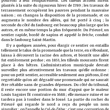
pourvoir à leur remplacement. Les tilleuls actuels furent
plantés à la suite du rigoureux hiver de 1789 ; les travaux de
terrassement occupèrent les pauvres pendant la mauvaise
saison ; on changea la disposition de la promenade, et on
augmenta le nombre des allées, qui fut porté à cinq ; la
seconde du côté du faubourg est beaucoup plus large que les
autres, et en même temps la plus fréquentée. Du Prieuré, un
sentier rapide, bordé de sapins et appelé
la Brèche
, conduit
dans le faubourg Saint-Martin.
Il y a quelques années, pour élargir ce sentier on entailla
tellement le talus de la promenade que la terre, en s'éboulant,
laissa à découvert la racine des arbres, et bientôt une allée
fut entièrement perdue ; en 1853, les tilleuls mourants firent
place à des hêtres. L'administration municipale devrait
surveiller plus attentivement les travaux qu'elle ordonne :
pour un petit sentier, accessible seulement aux piétons, il est
regrettable qu'on ait dégradé une promenade qui ne saurait
être rétablie sans de grandes dépenses. Du côté du tribunal,
il reste encore une portion du mur d'appui que le maïeur
Louis Sagnier fit construire en 1688 ; elle menace ruine et ne
tardera pas à tomber dans le fossé. La partie du rocher du
Prieuré qui regarde le nord a reçu du peuple un nom
singulier ; on l'appelle le
Cul-de-l'Abie
: c'est une corruption de