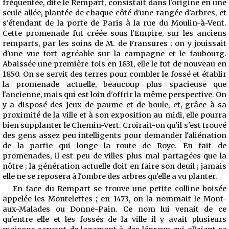
fréquentée, dite le Rempart, consistait dans l'origine en une
seule allée, plantée de chaque côté d'une rangée d'arbres, et
s'étendant de la porte de Paris à la rue du Moulin-à-Vent.
Cette promenade fut créée sous l'Empire, sur les anciens
remparts, par les soins de M. de Fransures ; on y jouissait
d'une vue fort agréable sur la campagne et le faubourg.
Abaissée une première fois en 1831, elle le fut de nouveau en
1850. On se servit des terres pour combler le fossé et établir
la promenade actuelle, beaucoup plus spacieuse que
l'ancienne, mais qui est loin d'offrir la même perspective. On
y a disposé des jeux de paume et de boule, et, grâce à sa
proximité de la ville et à son exposition au midi, elle pourra
bien supplanter le Chemin-Vert. Croirait-on qu'il s'est trouvé
des gens assez peu intelligents pour demander l'aliénation
de la partie qui longe la route de Roye. En fait de
promenades, il est peu de villes plus mal partagées que la
nôtre ; la génération actuelle doit en faire son deuil ; jamais
elle ne se reposera à l'ombre des arbres qu'elle a vu planter.
En face du Rempart se trouve une petite colline boisée
appelée les Montelettes ; en 1473, on la nommait le Mont-
aux-Malades ou Donne-Pain. Ce nom lui venait de ce
qu'entre elle et les fossés de la ville il y avait plusieurs