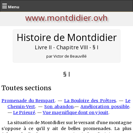
☰
Menu
www.montdidier.ovh
Histoire de Montdidier
Livre II - Chapitre VIII - § I
par Victor de Beauvillé
§ I
Toutes sections
Promenade du Rempart
. —
La Bouloire des Prêtres
. —
Le
Chemin-Vert
. —
Son abandon
.—
Amélioration possible
.
—
Le Prieuré
. —
Vue magnifique dont on y jouit
.
La situation de Montdidier sur le versant d'une montagne
s'oppose à ce qu'il y ait de belles promenades. La plus