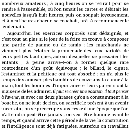
nombreux ama
teurs ; à cinq heures on se retirait pour se
rendre à l'assemblée, où l'on tenait les cartes et débitait les
nouvelles jusqu'à huit heures, puis on soupait joyeusement,
et à neuf heures chacun se couchait, prêt à recommencer le
lendemain.
Aujourd'hui les exercices corporels sont dédaignés, et
c'est tout au plus si le jour de la foire on trouve à composer
une partie de paume ou de tamis ; les marchands ne
viennent plus éclairer la promenade des feux bariolés de
leurs petites boutiques, autour desquelles se pressaient les
enfants ; à peine arrive-t-on à former quelque rare
contredanse d'un goût équivoque ; le billard, le cigare,
l'estaminet et la politique ont tout absorbé ; on n'a plus le
temps de s'amuser ; des bambins de douze ans, la canne à la
main, font les hommes d'importance, et leurs parents ont la
niaiserie de les admirer.
Il faut se créer une position, il faut penser
à l'avenir
, et avec ces deux phrases qu'on a constamment à la
bouche, on ne jouit de rien, on sacrifie le présent à un avenir
incertain ; on se préoccupe sans cesse d'une époque que l'on
n'atteindra peut-être jamais ; on veut être homme avant le
temps, et quand arrive cette période de la vie, la constitution
et l'intelligence sont déjà fatiguées. Autrefois on travaillait