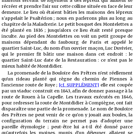
maisons servant de logement à des lépreux qui allaient se
récréer et prendre
l'air sur cette colline située en face de leur
demeure. Le lieu où étaient bâties les maisons des lépreux
s'appelait le Psaltérion ; nous en parlerons plus au long au
chapitre de la Maladrerie. Le petit bosquet des Montelettes a
été planté en 1816 ; jusqu'alors ce lieu était resté presque
inculte. Au pied des Montelettes on voit un petit groupe de
maisons dépendant du faubourg de Paris et appelé le
quartier Saint-Luc, du nom d'un ouvrier maçon, Luc Duvivier,
qui le premier fit bâtir une maison dans cet endroit : le
quartier Saint-Luc date de la Restauration : ce n'est pas le
mieux habité de Montdidier.
La promenade de la Bouloire des Prêtres n'est réellement
qu'un rideau planté qui règne du chemin de Piennes à
l'ancienne route de Roye ;
[cf. SUPPLÉMENT]
elle est coupée
par un viaduc construit en 1843, afin de donner passage à la
route de Rouen à la Capelle. Les travaux exécutés en 1846,
pour redresser la route de Montdidier à Compiègne, ont fait
disparaître une partie de la promenade. Le nom de Bouloire
des Prêtres ne peut venir de ce qu'on y jouait aux boules, la
configuration du terrain ne permet pas d'adopter une
pareille étymologie ; peut-être lui a-t-il été donné parce
qu'autrefois les moines, munis d'un déjeuner, allaient se