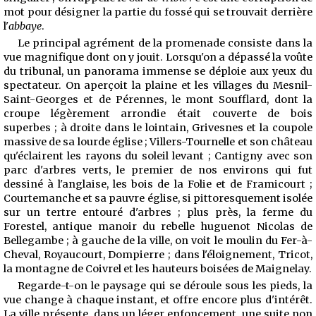
mot pour désigner la partie du fossé qui se trouvait derrière
l'
abbaye
.
Le principal agrément de la promenade consiste dans la
vue magnifique dont on y jouit. Lorsqu'on a dépassé la voûte
du tribunal, un panorama immense se déploie aux yeux du
spectateur. On aperçoit la plaine et les villages du Mesnil-
Saint-Georges et de Pérennes, le mont Soufflard, dont la
croupe légèrement arrondie était couverte de bois
superbes ; à droite dans le lointain, Grivesnes et la coupole
massive de sa lourde église ; Villers-Tournelle et son château
qu'éclairent les rayons du soleil levant ; Cantigny avec son
parc d'arbres verts, le premier de nos environs qui fut
dessiné à l'anglaise, les bois de la Folie et de Framicourt ;
Courtemanche et sa pauvre église, si pittoresquement isolée
sur un tertre entouré d'arbres ; plus près, la ferme du
Forestel, antique manoir du rebelle huguenot Nicolas de
Bellegambe ; à gauche de la ville, on voit le moulin du Fer-à-
Cheval, Royaucourt, Dompierre ; dans l'éloignement, Tricot,
la montagne de Coivrel et les hauteurs boisées de Maignelay.
Regarde-t-on le paysage qui se déroule sous les pieds, la
vue change à chaque instant, et offre encore plus d'intérêt.
La ville présente, dans un léger enfoncement, une suite non