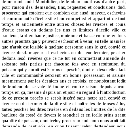
demeurant audit Montdidier, deffendeur audit cas d'autre part,
pour raison des demandes, fins, requestes et conclusions dud.
procureur qui estoient que combien que ausd. mayeur, eschevins
et communauté d'icelle ville leur competast et appartint de tout
temps et ancienneté entre autres choses les rivières et cours
d'eaux estans en dedans les tins et limittes d'icelle ville et
banlieue, tant en haute justice, moienne et basse comme en tous
autres prouffits qui y peuvent escheoir et à venir, en telle manière
que n'aroit est loisible à quelque personne
sans le gré, convié et
licence desd. mayeur et eschevins ou de leur fermier, pescher
dedans Iesd. rivières que ce ne fut en commettant amende de
soixante sols parisis par chacune fois avec en restitution du
poisson qui y auroit esté prins et pesché, dont et desquelles lad.
ville et communaulté seroient en bonne possession et saisine
mesmement par les derniers ans et exploix, ce nonobstant ledit
deffendeur de se volenté indue et contre raison depuis aucun
temps en ça, mesme depuis an et jour en regard à l'introduction
de ce present procès se seroit ingéré sans notre gré, convié et
licence ou du fermier de la dite ville et oultre les deffenses à luy
faites pescher les dites rivières en dedans les limittes de la dite
banlieue du costé de devers le Monchel et en icelle prins grant
quantité de poisson, dont iceluy procureur aud. nom nous aroit fait
demande de cent sols, en quoy faisant iceluy deffendeur nous