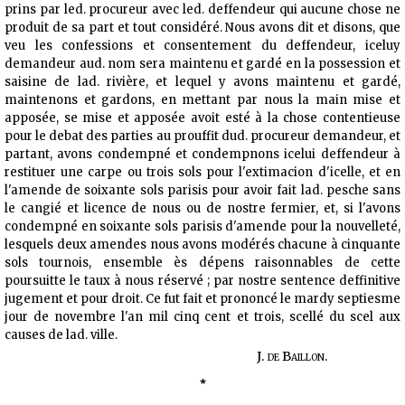
prins par led. procureur avec led. deffendeur qui aucune chose ne
produit de sa part et tout considéré. Nous avons dit et disons, que
veu les confessions et consentement du deffendeur, iceluy
demandeur aud. nom sera maintenu et gardé en la possession et
saisine de lad. rivière, et lequel y avons maintenu et gardé,
maintenons et gardons, en mettant par nous la main mise et
apposée, se mise et apposée avoit esté à la chose contentieuse
pour le debat des parties au prouffit dud. procureur demandeur, et
partant, avons condempné et condempnons icelui deffendeur à
restituer une carpe ou trois sols pour l'extimacion d'icelle, et en
l'amende de soixante sols parisis pour avoir fait lad. pesche sans
le cangié et licence de nous ou de nostre fermier, et, si l'avons
condempné en soixante sols parisis d'amende pour la nouvelleté,
lesquels deux amendes nous avons modérés chacune à cinquante
sols tournois, ensemble ès dépens raisonnables de cette
poursuitte le taux à nous réservé ; par nostre sentence deffinitive
jugement et pour droit. Ce fut fait et prononcé le mardy septiesme
jour de novembre l'an mil cinq cent et trois, scellé du scel aux
causes de lad. ville.
J. de Baillon.
*