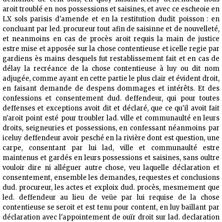
aroit troublé en nos possessions et saisines, et avec ce escheoie en
LX sols parisis d'amende et en la restitution dudit poisson : en
concluant par led. procureur tout afin de saisinne et de nouvelleté,
et neanmoins en cas de procès aroit requis la main de justice
estre mise et apposée sur la chose contentieuse et icelle regie par
gardiens ès mains desquels fut restablissement fait et en cas de
délay la recréance de la chose contentieuse à luy ou dit nom
adjugée, comme ayant en cette partie le plus clair et évident droit,
en faisant demande de despens dommages et intérêts. Et des
confessions et consentement dud. deffendeur, qui pour toutes
deffenses et exceptions avoit dit et déclaré, que ce qu'il avoit fait
n'aroit point esté pour troubler lad. ville et communaulté en leurs
droits, seigneuries et possessions, en confessant néanmoins par
iceluy deffendeur avoir pesché en la rivière dont est question, une
carpe, consentant par lui lad, ville et communaulté estre
maintenus et gardés en leurs possessions et saisines, sans oultre
vouloir dire ni alléguer autre chose, veu laquelle déclaration et
consentement, ensemble les demandes, requestes et conclusions
dud. procureur, les actes et exploix dud. procès, mesmement que
led. deffendeur au lieu de veüe par lui requise de la chose
contentieuse se seroit et est tenu pour content, en luy baillant par
déclaration avec l'appointement de ouïr droit sur lad. declaration