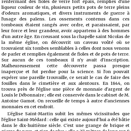
renfermant des fioles de verre fort épais, remplies d'une
liqueur couleur de vin, plusieurs petits pots de terre pleins
d'odeurs aromatiques, et divers instruments de guerre à
l'usage des païens. Les ossements contenus
dans ces
tombeaux étaient rangés avec ordre, et paraissaient, par
leur force et leur grandeur, avoir appartenu à des hommes
d'un autre âge. En creusant sous la chapelle saint Nicolas de
la même église, on découvrit un caveau voûté où se
trouvaient six tombes semblables à celles dont nous venons
de parler et remplies également de fioles et de pots de terre.
Sur aucun de ces tombeaux il n'y avait d'inscription.
Malheureusement cette découverte passa presque
inaperçue et fut perdue pour la science. Si l'on pouvait
espérer une pareille trouvaille, ce serait le cas de faire des
fouilles dans le cimetière et aux alentours. En 1844, on
trouva près de l'église une pièce de monnaie d'argent de
Louis le Débonnaire ; elle est conservée dans le cabinet de M.
Antoine Gamot. On recueille de temps à autre d'anciennes
monnaies en cet endroit.
L'église Saint-Martin subit les mêmes vicissitudes que
l'église Saint-Médard : celle qui existe aujourd'hui a été bâtie
dans le dix-huitième siècle. C'est une grange de brique et