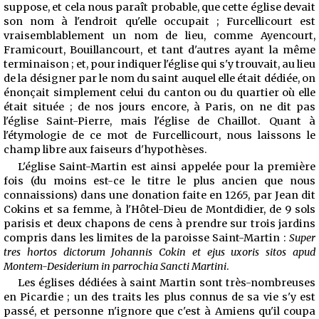
suppose, et cela nous paraît probable, que cette église devait
son nom à l'endroit qu'elle occupait ; Furcellicourt est
vraisemblablement un nom de lieu, comme Ayencourt,
Framicourt, Bouillancourt, et tant d'autres ayant la même
terminaison ; et, pour
indiquer l'église qui s'y trouvait, au lieu
de la désigner par le nom du saint auquel elle était dédiée, on
énonçait simplement celui du canton ou du quartier où elle
était située ; de nos jours encore, à Paris, on ne dit pas
l'église Saint-Pierre, mais l'église de Chaillot. Quant à
l'étymologie de ce mot de Furcellicourt, nous laissons le
champ libre aux faiseurs d'hypothèses.
L'église Saint-Martin est ainsi appelée pour la première
fois (du moins est-ce le titre le plus ancien que nous
connaissions) dans une donation faite en 1265, par Jean dit
Cokins et sa femme, à l'Hôtel-Dieu de Montdidier, de 9 sols
parisis et deux chapons de cens à prendre sur trois jardins
compris dans les limites de la paroisse Saint-Martin :
Super
tres hortos dictorum Johannis Cokin et ejus uxoris sitos apud
Montem-Desiderium in parrochia Sancti Martini
.
Les églises dédiées à saint Martin sont très-nombreuses
en Picardie ; un des traits les plus connus de sa vie s'y est
passé, et personne n'ignore que c'est à Amiens qu'il coupa