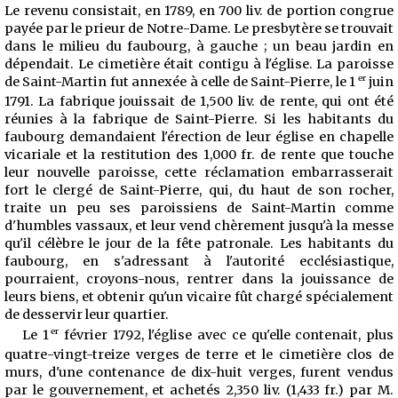
Le revenu consistait, en 1789, en 700 liv. de portion congrue
payée par le prieur de Notre-Dame. Le presbytère se trouvait
dans le milieu du faubourg, à gauche ; un beau jardin en
dépendait. Le cimetière était contigu à l'église. La paroisse
er
de Saint-Martin fut annexée à celle de Saint-Pierre, le 1
juin
1791. La fabrique jouissait de 1,500 liv. de rente, qui ont été
réunies à la fabrique de Saint-Pierre. Si les habitants du
faubourg demandaient l'érection de leur église en chapelle
vicariale et la restitution des 1,000 fr. de rente que touche
leur nouvelle paroisse, cette réclamation embarrasserait
fort le clergé de Saint-Pierre, qui, du haut de son rocher,
traite un peu ses paroissiens de Saint-Martin comme
d'humbles vassaux, et leur vend chèrement jusqu'à la messe
qu'il célèbre le jour de la fête patronale. Les habitants du
faubourg, en s'adressant à l'autorité ecclésiastique,
pourraient, croyons-nous, rentrer dans la jouissance de
leurs biens, et obtenir qu'un vicaire fût chargé spécialement
de desservir leur quartier.
er
Le 1
février 1792, l'église avec ce qu'elle contenait, plus
quatre-vingt-treize verges de terre et le cimetière clos de
murs, d'une contenance de dix-huit verges, furent vendus
par le gouvernement, et achetés 2,350 liv. (1,433 fr.) par M.