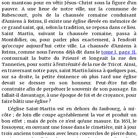
son manteau pour en vêtir Jésus-Christ sous la figure d'un
pauvre. A une lieue de notre ville, sur la commune de
Rubescourt, près de la chaussée romaine conduisant
d'Amiens à Reims, il existe une église élevée en mémoire de
ce grand saint, qui, selon la tradition, se reposa dans ce lieu.
Saint Martin, suivant la chaussée romaine, passa à
Montdidier, ou, pour parler plus exactement, à l'endroit
qu'occupe aujourd'hui cette ville. La chaussée d'Amiens à
Reims, comme nous l'avons déjà dit dans le
tome I, page 31
,
contournait la butte du Prieuré et longeait la rue des
Tanneries, pour sortir à l'extrémité de la rue de Tricot. Ainsi,
en traversant notre pays, saint Martin laissa à quelques pas,
sur sa droite, la petite éminence où plus tard une église
devait se dresser en son honneur. Peut-être fut-elle
construite afin de perpétuer le souvenir de son passage. En
fallait-il davantage, à une époque de foi et de croyance, pour
faire bâtir une église ?
L'église Saint-Martin est en dehors du faubourg, à mi-
côte ; de loin elle coupe agréablement la vue et produit un
bon effet ; mais de près ce n'est qu'une masure. En 1651, le
fossoyeur, en ouvrant une fosse dans le cimetière, mit à jour
trois anciens tombeaux avec leurs couvercles de pierre dure,