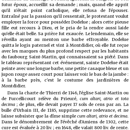
futur époux, accueillit sa demande ; mais, quand elle apprit
qu'il n'était point catholique, elle refusa de l'épouser.
Entraîné par la passion qu'il ressentait, le protestant voulut
employer la force pour posséder Dodelue ;
alors cette pieuse
fille eut recours à Dieu, et le pria de la rendre aussi laide
qu'elle était belle. Sa prière fut exaucée. Le lendemain, elle se
réveilla ayant au menton une barbe effroyable. Dodelue
quitta le logis paternel et vint à Montdidier, où elle fut reçue
avec les marques du plus profond respect par les habitants
du faubourg Saint-Martin, qui connaissaient sa piété. Dans
le tableau représentant cet événement, sainte Dodelue était
peinte avec une longue barbe, une petite casaque bleue et un
jupon rouge assez court pour laisser voir le bas de la jambe :
à la barbe près, c'est le costume des jardinières de
Montdidier.
Dans la charte de Thierri de 1146, l'église Saint-Martin ou
de Furcellicourt relève du Prieuré,
cum altari, atrio et tota
decima
; de plus, elle devait payer 17 sols de cens par an. La
bulle d'Urbain III, de 1185, supprime cette redevance, et ne
laisse subsister que la dîme simple
cum altari, atrio et decima
.
Dans le dénombrement de l'évêché d'Amiens de 1302, cette
cure est évaluée à 20 liv. ; en 1648, elle valait 800 liv. de rente.