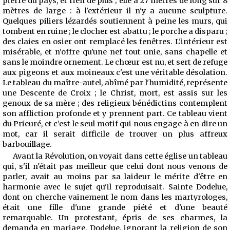
pierre du pays, et rien de plus ; elle a 27 mètres de long sur 8
mètres de large : à l'extérieur il n'y a aucune sculpture.
Quelques piliers lézardés soutiennent à peine les murs, qui
tombent en ruine ; le clocher est abattu ; le porche a disparu ;
des claies en osier ont remplacé les fenêtres. L'intérieur est
misérable, et n'offre qu'une nef tout unie, sans chapelle et
sans le moindre ornement. Le chœur est nu, et sert de refuge
aux pigeons et aux moineaux c'est une véritable désolation.
Le tableau du maître-autel, abîmé par l'humidité, représente
une Descente de Croix ; le Christ, mort, est assis sur les
genoux de sa mère ; des religieux bénédictins contemplent
son affliction profonde et y prennent part. Ce tableau vient
du Prieuré, et c'est le seul motif qui nous engage à en dire un
mot, car il serait difficile de trouver un plus affreux
barbouillage.
Avant la Révolution, on voyait dans cette église un tableau
qui, s'il n'était pas meilleur que celui dont nous venons de
parler, avait au moins par sa laideur le mérite d'être en
harmonie avec le sujet qu'il reproduisait. Sainte Dodelue,
dont on cherche vainement le nom dans les martyrologes,
était une fille d'une grande piété et d'une beauté
remarquable. Un protestant, épris de ses charmes, la
demanda en mariage. Dodelue, ignorant la religion de son