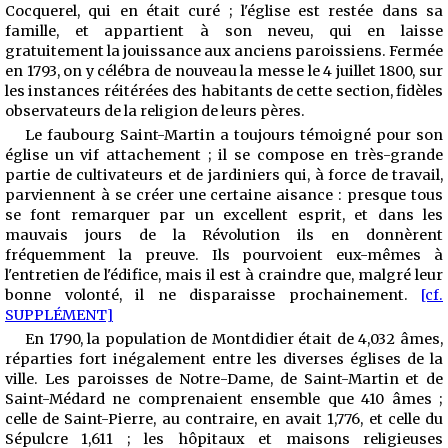
Cocquerel, qui en était curé ; l'église est restée dans sa
famille, et appartient à son neveu, qui en laisse
gratuitement la jouissance aux anciens paroissiens. Fermée
en 1793, on y célébra de nouveau la messe
le 4 juillet 1800, sur
les instances réitérées des habitants de cette section, fidèles
observateurs de la religion de leurs pères.
Le faubourg Saint-Martin a toujours témoigné pour son
église un vif attachement ; il se compose en très-grande
partie de cultivateurs et de jardiniers qui, à force de travail,
parviennent à se créer une certaine aisance : presque tous
se font remarquer par un excellent esprit, et dans les
mauvais jours de la Révolution ils en donnèrent
fréquemment la preuve. Ils pourvoient eux-mêmes à
l'entretien de l'édifice, mais il est à craindre que, malgré leur
bonne volonté, il ne disparaisse prochainement.
[cf.
SUPPLÉMENT]
En 1790, la population de Montdidier était de 4,032 âmes,
réparties fort inégalement entre les diverses églises de la
ville. Les paroisses de Notre-Dame, de Saint-Martin et de
Saint-Médard ne comprenaient ensemble que 410 âmes ;
celle de Saint-Pierre, au contraire, en avait 1,776, et celle du
Sépulcre 1,611 ; les hôpitaux et maisons religieuses