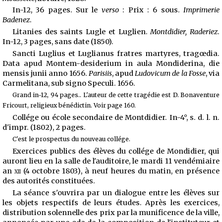
In-12, 36 pages. Sur le
verso
: Prix : 6 sous.
Imprimerie
Badenez
.
Litanies des saints Lugle et Luglien.
Montdidier, Raderiez
.
In-12, 3 pages, sans date (1850).
Sancti Luglius et Luglianus fratres martyres, tragœdia.
Data apud Montem-desiderium in aula Mondiderina, die
mensis junii anno 1656.
Parisiis
, apud
Ludovicum de la Fosse
, via
Carmelitana, sub signo Speculi. 1656.
Grand in-12, 94 pages.. L'auteur de cette tragédie est D. Bonaventure
Fricourt, religieux bénédictin. Voir page 160.
Collége ou école secondaire de Montdidier. In-4°, s. d. l. n.
d'impr. (1802), 2 pages.
C'est le prospectus du nouveau collége.
Exercices publics des élèves du collége de Mondidier, qui
auront lieu en la salle de l'auditoire, le mardi 11 vendémiaire
an
xii
(4 octobre 1803), à neuf heures du matin, en présence
des autorités constituées.
La séance s'ouvrira par un dialogue entre les élèves sur
les objets respectifs de leurs études. Après les exercices,
distribution solennelle des prix par la munificence de la ville,