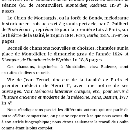
séance (M. de Montoviller).
Montdidier, Radenez
. In-8°, 14
pages.
Le Chien de Montargis, ou la forêt de Bondy, mélodrame
historique en trois actes et à grand spectacle, par C. Guilbert
de Pixérécourt ; représenté
pour la première fois à Paris, sur
le théâtre de la Gaîté, le 18 juin 1814.
Paris, Barba
, 1814. In-8°, 64
pages.
Recueil de chansons nouvelles et choisies, chantées sur la
place de Montdidier, le dimanche gras de l'année 1824.
A
Kiwrqvhc, de l'imprimerie de Wyrbkn
. In-18, 8 pages.
Ces chansons, imprimées à Montdidier, chez Badenez, sont
extraites de divers recueils.
Vie de Jean Fernel, docteur de la faculté de Paris et
premier médecin de Henri II, avec une notice de ses
ouvrages. Voir
Mémoires littéraires critiques
, etc.,
pour servir à
l'histoire ancienne et moderne de la médecine
.
Paris, Bastien
, 1777.
In-4°.
Nous n'indiquerons pas ici les différents auteurs qui ont parlé de
notre célèbre compatriote, on peut se reporter à ce que nous avons dit
à son article biographique ; nous citons seulement le travail de Goulin
comme étant le plus complet.