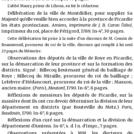
L'abbé Maury, prieur de Lihons, en fut le rédacteur.
Délibération de la ville de Montdidier, pour supplier Sa
Majesté qu'elle veuille bien accorder à la province de Picardie
les états provinciaux.
Amiens, imprimerie de J. B. Caron l'aîné
,
imprimeur du roi, place de Périgord, 1789. In-4°, 30 pages.
Cette délibération fut prise à la suite d'un discours de M. Cousin de
Beaumesnil, procureur du roi de la ville, discours qui remplit à lui seul
23 pages du Mémoire.
Observations des députés de la ville de Roye en Picardie,
sur la démarcation de leur province et sur la formation des
districts. Signé : Billecoq
lieutenant général du bailliage de
Roye ; Billecoq du Miraille, procureur du roi du bailliage ;
Lefebvre d'Hédancourt, procureur du roi de la ville ; Masson,
ancien maire. (
Paris
),
Moutard
, 1790. In-8°, 8 pages.
Réflexions de messieurs les députés de Picardie, sur la
manière dont ils ont cru devoir déterminer la division de leur
département en districts (par Bouteville du Metz.)
Paris,
Baudouin
, 1790. In-8°, 8 pages.
Réflexions d'un curé sur la démarcation et la division du
département d'Amiens. In-8°, s. d. l n. d'impr., 7 pages.
Observations présentées à MM. les électeurs du