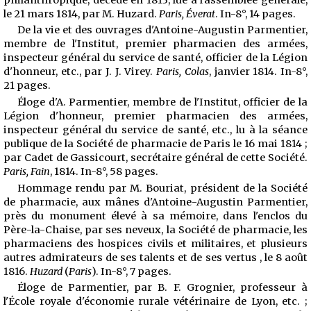
le 21 mars 1814, par M. Huzard.
Paris, Éverat
. In-8°, 14 pages.
De la vie et des ouvrages d'Antoine-Augustin Parmentier,
membre de l'Institut, premier pharmacien des armées,
inspecteur général du service de santé, officier de la Légion
d'honneur, etc., par J. J. Virey.
Paris, Colas
, janvier 1814. In-8°,
21 pages.
Éloge d'A. Parmentier, membre de l'Institut, officier de la
Légion d'honneur, premier pharmacien des armées,
inspecteur général du service de
santé, etc., lu à la séance
publique de la Société de pharmacie de Paris le 16 mai 1814 ;
par Cadet de Gassicourt, secrétaire général de cette Société.
Paris, Fain
, 1814. In-8°, 58 pages.
Hommage rendu par M. Bouriat, président de la Société
de pharmacie, aux mânes d'Antoine-Augustin Parmentier,
près du monument élevé à sa mémoire, dans l'enclos du
Père-la-Chaise, par ses neveux, la Société de pharmacie, les
pharmaciens des hospices civils et militaires, et plusieurs
autres admirateurs de ses talents et de ses vertus , le 8 août
1816.
Huzard
(
Paris
). In-8°, 7 pages.
Éloge de Parmentier, par B. F. Grognier, professeur à
l'École royale d'économie rurale vétérinaire de Lyon, etc. ;