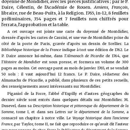
doyenné de Mondidier, avec les pièces justificatives ; par le P.
Daire, Célestin, de l'Académie de Rouen.
Amiens, François
,
libraire, rue de Beau-Puits, à la Religion. 1765, in-12, 8 feuillets
préliminaires, 354 pages et 7 feuillets non chiffrés pour
l'errata, l'approbation et la table.
A cet ouvrage est jointe une carte du doyenné de Montdidier,
dressée d'après les cartes de Cassini, et une vue de Montdidier prise du
côté de la porte de Paris, gravée d'après un dessin de Scellier. La
Bibliothèque historique de la France
indique à tort une édition de 1762. Le
P. Daire annonce lui-même, dans l'
Almanach de Picardie
de 1764, que
l'
Histoire de Mondidier
est sous presse, et formera un volume de 300
pages au moins.
Cet ouvrage parut au mois de janvier 1765, et se vendait
50 sols : il vaut aujourd'hui 12 francs. Le P. Daire, rédacteur des
Almanachs de Picardie, a publié, dans plusieurs de ces petits recueils,
des renseignements assez intéressants sur Montdidier.
Piganiol de la Force, l'abbé d'Expilly et d'autres géographes du
dernier siècle sont entrés dans quelques détails sur Montdidier. M.
Dusevel, dans sa
Description historique et pittoresque du département de la
Somme
, tome I, et dans ses
Lettres sur le département de la Somme
, a
consacré un chapitre à notre ville. Le
Voyage historique dans l'ancienne
France
, par Taylor, tome II, ne fait que reproduire ce qu'avait dit l'auteur