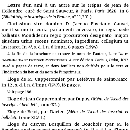
Lettre d'un ami à un autre sur le trépas de Jean de
Hollandre, curé de Saint-Sauveur, à Paris.
Paris
, 1628. In-8
(
Bibliothèque historique de la France
, n° 11,201.)
Clarissimo viro domino D. Jacobo Fusciano Cauvel,
meritissimo in curia parlamenti advocato, in regia sede
balliatûs Mondiderini regio procuratori designato, majori
ejusdem urbis recens nominato, ingredienti collegium ut
lustraret. In-4°, s. d. l. n. d'impr., 8 pages (1694).
A la fin de la brochure se trouve le nom de l'auteur,
L. de Bailly,
gymnasiarcha et professor Mondiderinus
. Autre édition.
Parisiis, Didot
, 1857.
In-4°, 8 pages de texte, et deux feuillets non chiffrés pour le titre et
l'indication du lieu et du nom de l'imprimeur.
Éloge de M. Capperonnier, par Lefebvre de Saint-Marc.
In-12 , s. d. l. n. d'impr. (1747), 16 pages.
Voir page 186.
Éloge de Jean Capperonnier, par Dupuy. (
Mém. de l'Acad. des
inscript. et bell.-lett.
, tome XL.)
Éloge de Bejot, par Dacier. (
Mém. de l'Acad. des inscript. et
bell.-lett.
, tome XLVII.)
Éloge du citoyen Bosquillon de Bouchoir (par M. le