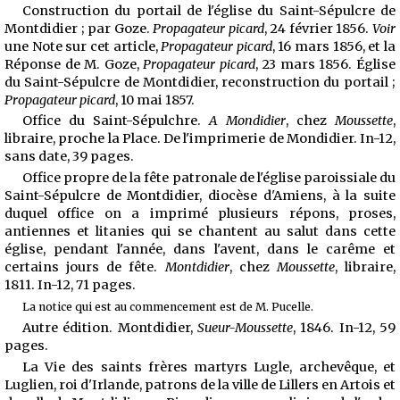
Construction du portail de l'église du Saint-Sépulcre de
Montdidier ; par Goze.
Propagateur picard
, 24 février 1856.
Voir
une Note sur cet article,
Propagateur picard
, 16 mars 1856, et la
Réponse de M. Goze,
Propagateur picard
, 23 mars 1856. Église
du Saint-Sépulcre de Montdidier, reconstruction du portail ;
Propagateur picard
, 10 mai 1857.
Office du Saint-Sépulchre.
A Mondidier
, chez
Moussette
,
libraire, proche la Place. De l'imprimerie de Mondidier. In-12,
sans date, 39 pages.
Office propre de la fête patronale de l'église paroissiale du
Saint-Sépulcre de Montdidier, diocèse d'Amiens, à la suite
duquel office on a imprimé plusieurs répons, proses,
antiennes et litanies qui se chantent au salut dans
cette
église, pendant l'année, dans l'avent, dans le carême et
certains jours de fête.
Montdidier
, chez
Moussette
, libraire,
1811. In-12, 71 pages.
La notice qui est au commencement est de M. Pucelle.
Autre édition. Montdidier,
Sueur-Moussette
, 1846. In-12, 59
pages.
La Vie des saints frères martyrs Lugle, archevêque, et
Luglien, roi d'Irlande, patrons de la ville de Lillers en Artois et