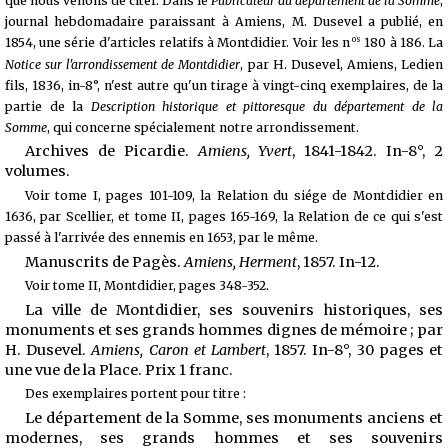
que nous venons de citer. Dans le
Publicateur du département de la Somme
,
journal hebdomadaire paraissant à Amiens, M. Dusevel a publié, en
os
1854, une série d'articles relatifs à Montdidier. Voir les n
180 à 186. La
Notice sur l'arrondissement de Montdidier
, par H. Dusevel, Amiens, Ledien
fils, 1836, in-8°, n'est autre qu'un tirage à vingt-cinq exemplaires, de la
partie de la
Description historique et pittoresque du département de la
Somme
, qui concerne spécialement notre arrondissement.
Archives de Picardie.
Amiens, Yvert
, 1841-1842. In-8°, 2
volumes.
Voir tome I, pages 101-109, la Relation du siége de Montdidier en
1636, par Scellier, et tome II, pages 165-169, la Relation de ce qui s'est
passé à l'arrivée des ennemis en 1653, par le même.
Manuscrits de Pagès.
Amiens, Herment
, 1857. In-12.
Voir tome II, Montdidier, pages 348-352.
La ville de Montdidier, ses souvenirs historiques, ses
monuments et ses grands hommes dignes de mémoire ; par
H. Dusevel.
Amiens, Caron et Lambert
, 1857. In-8°, 30 pages et
une vue de la Place. Prix 1 franc.
Des exemplaires portent pour titre :
Le département de la Somme, ses monuments anciens et
modernes, ses grands hommes et ses souvenirs