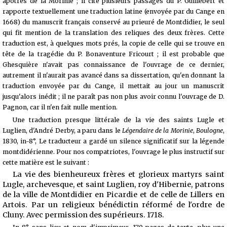
apôtres de la Morinie ; il cite plusieurs passages du P. Guillebert et
rapporte textuellement une traduction latine (envoyée par du Cange en
1668) du manuscrit français conservé au prieuré de Montdidier, le seul
qui fit mention de la translation des reliques des deux frères. Cette
traduction est, à quelques mots prés, la copie de celle qui se trouve en
tête de la tragédie du P. Bonaventure Fricourt ; il est probable que
Ghesquière n'avait pas connaissance de l'ouvrage de ce dernier,
autrement il n'aurait pas avancé dans sa dissertation, qu'en donnant la
traduction envoyée par du Cange, il mettait au jour un manuscrit
jusqu'alors inédit ; il ne paraît pas non plus avoir connu l'ouvrage de D.
Pagnon, car il n'en fait nulle mention.
Une traduction presque littérale de la vie des saints Lugle et
Luglien, d'André Derby, a paru dans le
Légendaire de la Morinie
,
Boulogne
,
1830, in-8°, Le traducteur a gardé un silence significatif sur la légende
montdidérienne. Pour nos compatriotes, l'ouvrage le plus instructif sur
cette matière est le suivant :
La vie des bienheureux frères et glorieux martyrs saint
Lugle, archevesque,
et saint Luglien, roy d'Hibernie, patrons
de la ville de Montdidier en Picardie et de celle de Lillers en
Artois. Par un religieux bénédictin réformé de l'ordre de
Cluny. Avec permission des supérieurs. 1718.