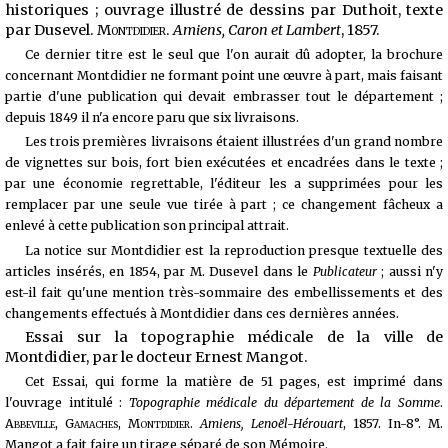
historiques ; ouvrage illustré de dessins par Duthoit, texte
par Dusevel.
Montdidier
.
Amiens, Caron et Lambert
, 1857.
Ce dernier titre est le seul que l'on aurait dû adopter, la brochure
concernant Montdidier ne formant point une œuvre à part, mais faisant
partie d'une publication qui devait embrasser tout le département ;
depuis 1849 il n'a encore paru que six livraisons.
Les trois premières livraisons étaient illustrées d'un grand nombre
de vignettes sur bois, fort bien exécutées et encadrées dans le texte ;
par une économie regrettable, l'éditeur les a supprimées pour les
remplacer par une seule vue tirée à part ; ce changement fâcheux a
enlevé à cette publication son principal attrait.
La notice sur Montdidier est la reproduction presque textuelle des
articles insérés, en 1854, par M. Dusevel dans le
Publicateur
; aussi n'y
est-il fait qu'une mention très-sommaire des embellissements et des
changements effectués à Montdidier dans ces dernières années.
Essai sur la topographie médicale de la ville de
Montdidier, par le docteur Ernest Mangot.
Cet Essai, qui forme la matière de 51 pages, est imprimé dans
l'ouvrage intitulé :
Topographie médicale du département de la Somme
.
Abbeville, Gamaches, Montdidier
.
Amiens, Lenoël-Hérouart
, 1857. In-8°. M.
Mangot a fait faire un tirage séparé de son Mémoire.