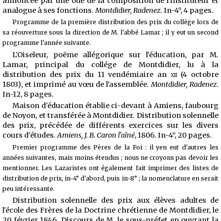
annoncée par une ode de la composition de l'instituteur et
analogue à ses fonctions.
Montdidier, Radenez
. In-4°, 4 pages.
Programme de la première distribution des prix du collège lors de
sa réouverture sous la direction de M. l'abbé Lamar ; il y eut un second
programme l'année suivante.
L'Oiseleur, poëme allégorique sur l'éducation, par M.
Lamar, principal du collége de Montdidier, lu à la
distribution des prix du 11 vendémiaire an
xii
(4 octobre
1803), et imprimé au vœu de l'assemblée.
Montdidier, Radenez
.
In-12, 8 pages.
Maison d'éducation établie ci-devant à Amiens, faubourg
de Noyon, et transférée à Montdidier. Distribution solennelle
des prix, précédée de différents exercices sur les divers
cours d'études.
Amiens, J. B. Caron l'aîné
, 1806. In-4°, 20 pages.
Premier programme des Pères de la Foi : il yen eut d'autres les
années suivantes, mais moins étendus ; nous ne croyons pas devoir les
mentionner. Les Lazaristes ont également fait imprimer des listes de
distribution de prix, in-4° d'abord, puis in-8° ; la nomenclature en serait
peu intéressante.
Distribution solennelle des prix aux élèves adultes de
l'école des Frères de la Doctrine chrétienne de Montdidier, le
20 février 1846. Discours de M. le sous-préfet en ouvrant la