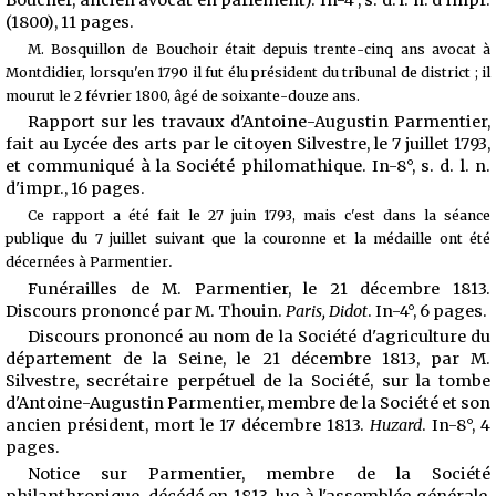
Boucher, ancien avocat en parlement). In-4°, s. d. l. n. d'impr.
(1800), 11 pages.
M. Bosquillon de Bouchoir était depuis trente-cinq ans avocat à
Montdidier, lorsqu'en 1790 il fut élu président du tribunal de district ; il
mourut le 2 février 1800, âgé de soixante-douze ans.
Rapport sur les travaux d'Antoine-Augustin Parmentier,
fait au Lycée des arts par le citoyen Silvestre, le 7 juillet 1793,
et communiqué à la Société philomathique. In-8°, s. d. l. n.
d'impr., 16 pages.
Ce rapport a été fait le 27 juin 1793, mais c'est dans la séance
publique du 7 juillet suivant que la couronne et la médaille ont été
.
décernées à Parmentier
Funérailles de M. Parmentier, le 21 décembre 1813.
Discours prononcé par M. Thouin.
Paris, Didot
. In-4°, 6 pages.
Discours prononcé au nom de la Société d'agriculture du
département de la Seine, le 21 décembre 1813, par M.
Silvestre, secrétaire perpétuel de la Société, sur la tombe
d'Antoine-Augustin Parmentier, membre de la Société et son
ancien président, mort le 17 décembre 1813.
Huzard
. In-8°, 4
pages.
Notice sur Parmentier, membre de la Société
philanthropique, décédé en 1813, lue à l'assemblée générale,