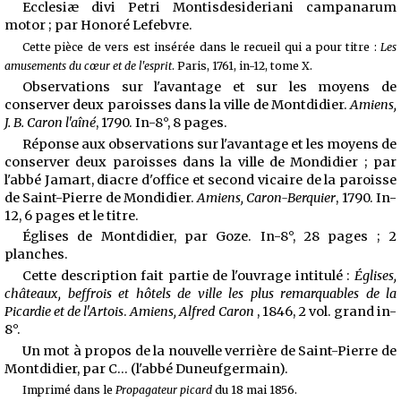
Ecclesiæ divi Petri Montisdesideriani campanarum
motor ; par Honoré Lefebvre.
Cette pièce de vers est insérée dans le recueil qui a pour titre :
Les
amusements du cœur et de l'esprit
. Paris, 1761, in-12, tome X.
Observations sur l'avantage et sur les moyens de
conserver deux paroisses dans la ville de Montdidier.
Amiens,
J. B. Caron l'aîné
, 1790. In-8°, 8 pages.
Réponse aux observations sur l'avantage et les moyens de
conserver deux paroisses dans la ville de Mondidier ; par
l'abbé Jamart, diacre d'office et second vicaire de la paroisse
de Saint-Pierre de Mondidier.
Amiens, Caron-Berquier
, 1790. In-
12, 6 pages et le titre.
Églises de Montdidier, par Goze. In-8°, 28 pages ; 2
planches.
Cette description fait partie de l'ouvrage intitulé :
Églises,
châteaux, beffrois et hôtels de ville les plus remarquables de la
Picardie et de l'Artois
.
Amiens, Alfred Caron
, 1846, 2 vol. grand in-
8°.
Un mot à propos de la nouvelle verrière de Saint-Pierre de
Montdidier, par C... (l'abbé Duneufgermain).
Imprimé dans le
Propagateur picard
du 18 mai 1856.