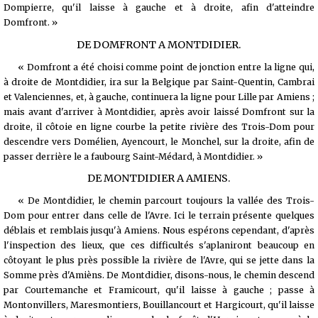
Dompierre, qu'il laisse à gauche et à droite, afin d'atteindre
Domfront. »
DE DOMFRONT A MONTDIDIER.
« Domfront a été choisi comme point de jonction entre la ligne qui,
à droite de Montdidier, ira sur la Belgique par Saint-Quentin, Cambrai
et Valenciennes, et, à gauche, continuera la ligne pour Lille par Amiens ;
mais avant d'arriver à Montdidier, après avoir laissé Domfront sur la
droite, il côtoie en ligne courbe la petite rivière des Trois-Dom pour
descendre vers Domélien, Ayencourt, le Monchel, sur la droite, afin de
passer derrière le a faubourg Saint-Médard, à Montdidier. »
DE MONTDIDIER A AMIENS.
« De Montdidier, le chemin parcourt toujours la vallée des Trois-
Dom pour entrer dans celle de l'Avre. Ici le terrain présente quelques
déblais et remblais jusqu'à Amiens. Nous espérons cependant, d'après
l'inspection des lieux, que ces difficultés s'aplaniront beaucoup en
côtoyant le plus près possible la rivière de l'Avre, qui se jette dans la
Somme près d'Amièns. De Montdidier, disons-nous, le chemin descend
par Courtemanche et Framicourt, qu'il laisse à gauche ; passe à
Montonvillers, Maresmontiers, Bouillancourt et Hargicourt, qu'il laisse