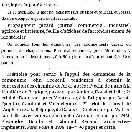
1852, le prix fut porté à 7 francs.
Le 18 avril 1852, le mot
politique
fut rayé du titre du journal, qui cessa
de s'en occuper. Aujourd'hui il est intitulé :
Propagateur picard, journal commercial, industriel,
agricole et littéraire, feuille d'affiches de l'arrondissement de
Montdidier.
Un numéro tous les dimanches. Les abonnements datent du
premier de chaque mois. Prix d'abonnement, pour Montdidier, 7
francs ; pour le département, 8 fr. 50 c. ; hors du département, 9 fr. 50 c.
par an.
Mémoire pour servir à l'appui des demandes de la
compagnie John Cockerill, tendantes à obtenir la
concession des chemins de fer ci-après : 1° celui de Paris à la
frontière de Belgique, passant par Amiens, Douai et Lille ; 2°
celui de Domfront, près Montdidier, à la Belgique, par Saint-
Quentin, Cambrai et Valenciennes ; 3° celui de transit de
l'Angleterre à la Belgique, de Calais et Dunkerque, par Watten
sur Lille, avec embranchement d'Aire sur Arras, par MM.
Alexandre Bourla et Edmond Renaud, architectes-
ingénieurs.
Paris, Poussin
, 1838. In-4°, 96 pages et carte.