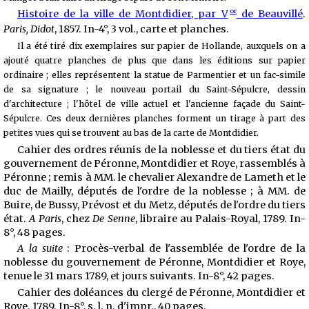
or
Histoire de la ville de Montdidier, par V
de Beauvillé
.
Paris, Didot
, 1857. In-4°, 3 vol., carte et planches.
Il a été tiré dix exemplaires sur papier de Hollande, auxquels on a
ajouté quatre planches de plus que dans les éditions sur papier
ordinaire ; elles représentent la statue de Parmentier et un fac-simile
de sa signature ; le nouveau portail du Saint-Sépulcre, dessin
d'architecture ; l'hôtel de ville actuel et l'ancienne façade du Saint-
Sépulcre. Ces deux dernières planches forment un tirage à part des
petites vues qui se trouvent au bas de la carte de Montdidier.
Cahier des ordres réunis de la noblesse et du tiers état du
gouvernement de Péronne, Montdidier et Roye, rassemblés à
Péronne ; remis à MM. le chevalier Alexandre de Lameth et le
duc de Mailly, députés de l'ordre de la noblesse ; à MM. de
Buire, de Bussy, Prévost et du Metz, députés de l'ordre du tiers
état.
A Paris
, chez
De Senne
, libraire au Palais-Royal, 1789. In-
8°, 48 pages.
A la suite
: Procès-verbal de l'assemblée de l'ordre de la
noblesse du gouvernement de Péronne, Montdidier et Roye,
tenue le 31 mars 1789, et jours suivants. In-8°, 42 pages.
Cahier des doléances du clergé de Péronne, Montdidier et
Roye. 1789. In-8°, s. l. n. d'impr., 40 pages.