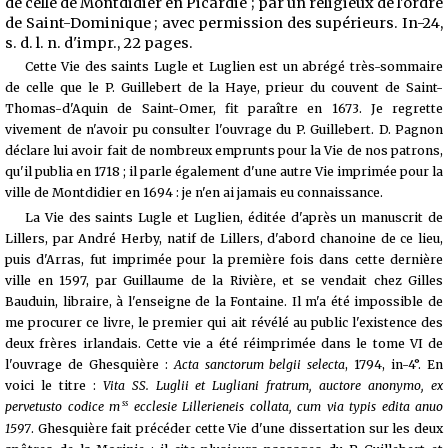
de celle de Montdidier en Picardie ; par un religieux de l'ordre
de Saint-Dominique ; avec permission des supérieurs. In-24,
s. d. l. n. d'impr., 22 pages.
Cette Vie des saints Lugle et Luglien est un abrégé très-sommaire
de celle que le P. Guillebert de la Haye, prieur du couvent de Saint-
Thomas-d'Aquin de Saint-Omer, fit paraître en 1673. Je regrette
vivement de n'avoir pu consulter l'ouvrage du P. Guillebert. D. Pagnon
déclare lui avoir fait de nombreux emprunts pour la Vie de nos patrons,
qu'il publia en 1718 ; il parle également d'une autre Vie imprimée pour la
ville de Montdidier en 1694 : je n'en ai jamais eu connaissance.
La Vie des saints Lugle et Luglien, éditée d'après un manuscrit de
Lillers, par André Herby, natif de Lillers, d'abord chanoine de ce lieu,
puis d'Arras, fut imprimée pour la première fois dans cette dernière
ville en 1597, par Guillaume de la Rivière, et se vendait chez Gilles
Bauduin, libraire, à l'enseigne de la Fontaine. Il m'a été impossible de
me procurer ce livre, le premier qui ait révélé au public l'existence des
deux frères irlandais. Cette vie a été réimprimée dans le tome VI de
l'ouvrage de Ghesquière :
Acta sanctorum belgii selecta
, 1794, in-4°. En
voici le titre :
Vita SS. Luglii et Lugliani fratrum, auctore anonymo, ex
ss
pervetusto codice m
ecclesie Lillerieneis collata, cum via typis edita anuo
1597
. Ghesquière fait précéder cette Vie d'une dissertation sur les deux