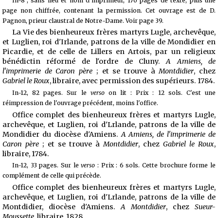
In-8°, sans lieu et nom d'imprimeur, 170 pages de texte, plus une
page non chiffrée, contenant la permission. Cet ouvrage est de D.
Pagnon, prieur claustral de Notre-Dame. Voir page 39.
La Vie des bienheureux frères martyrs Lugle, archevêque,
et Luglien, roi d'Irlande, patrons de la ville de Mondidier en
Picardie, et de celle de Lillers en Artois, par un religieux
bénédictin réformé de l'ordre de Cluny.
A Amiens, de
l'imprimerie de Caron père
; et se trouve à
Montdidier
, chez
Gabriel le Roux
, libraire, avec permission des supérieurs. 1784.
In-12, 82 pages. Sur le
verso
on lit : Prix : 12 sols. C'est une
réimpression de l'ouvrage précédent, moins l'office.
Office complet des bienheureux frères et martyrs Lugle,
archevêque, et Luglien, roi d'Lrlande, patrons de la ville de
Mondidier du diocèse d'Amiens.
A Amiens, de l'imprimerie de
Caron père
; et se trouve à
Montdidier
, chez
Gabriel le Roux
,
libraire, 1784.
In-12, 33 pages. Sur le
verso
: Prix : 6 sols. Cette brochure forme le
complément de celle qui précède.
Office complet des bienheureux frères et martyrs Lugle,
archevêque, et Luglien, roi d'Lrlande, patrons de la ville de
Montdidier, diocèse d'Amiens.
A Montdidier
, chez
Sueur-
Moussette
, libraire, 1828.