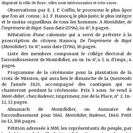
disputait la ville de Roye ; elles sont intéressantes et très-rares.
Observations par E. J. F. Coffin, le procureur le plus âpre
que l'on ait connu ; à J. F. Hanocq, le plus juste, le plus intègre
et le moins orgueilleux de tous les hommes.
A Montdidier, de
l'imprimerie de Bigot
. Sans date (1794), in-8°, 8 pages.
Réfutation d'une calomnie qui a servi de prétexte à la
proscription du citoyen Hanocq.
De l'imprimerie de Bigot
(
Montdidier
). In-8°, sans date (1794), 16 pages.
Liste des membres composant le collége électoral de
l'arrondissement de Montdidier, an
xiii
. In-4°, s. l. n. d'impr., 4
pages.
Programme de la cérémonie pour la plantation de la
croix de Mission, qui aura lieu le dimanche de la
Quasimodo
de l'année 1823, accompagné des cantiques qui se
chanteront pendant la cérémonie. Prix 3 sous. Se vend à
Mont-didier
, chez
Radenez
, imprimeur, rue de la Place, n° 2. In-
12, 12 pages.
Almanach de Montdidier, ou Annuaire de
l'arrondissement pour 1841.
Montdidier, Radenez
, 1840. Petit
in-12, 108 pages.
Pétition adressée à MM. les représentants du peuple, par