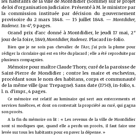
les habitants de la ville de Montdidier (Somme) sur le projet
de loi d'organisation judiciaire. Présenté à M. le ministre par
la commission instituée par décision du gouvernement
provisoire du 2 mars 1848. — 15 juillet 1848. —
Montdidier,
Radenez
. In-4°, 9 pages.
e
Grand prix d'arc donné à Montdidier, le jeudi 17 mai, 2
jour de la foire, 1849,
Montdidier, Radenez
. Placard in-folio.
Bien que je ne sois pas chevalier de l'Arc, j'ai pris la plume pour
rédiger la circulaire qui est en tête du placard ; elle a été reproduite par
plusieurs compagnies.
Mémoire pour maître Claude Thory, curé de la paroisse de
Saint-Pierre de Mondidier ; contre les maire et eschevins,
procédant sous le nom des habitans, corps et communauté
de la même ville (par Trepagne). Sans date (1750), in-folio, s.
l. n. d'impr., 4 pages.
Ce mémoire est relatif au luminaire qui sert aux enterrements et
services funèbres, et dont on contestait la propriété au curé, qui gagna
son procès.
A la fin du mémoire on lit : « Les revenus de la ville de Montdidier
sont si modiques que, quand elle a perdu un procès, il faut faire une
levée sur tous les habitants pour en paver la dépense. »