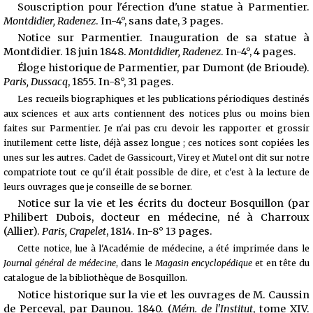
Souscription pour l'érection d'une statue à Parmentier.
Montdidier, Radenez
. In-4°, sans date, 3 pages.
Notice sur Parmentier. Inauguration de sa statue à
Montdidier. 18 juin 1848.
Montdidier, Radenez
. In-4°, 4 pages.
Éloge historique de Parmentier, par Dumont (de Brioude).
Paris, Dussacq
, 1855. In-8°, 31 pages.
Les recueils biographiques et les publications périodiques destinés
aux sciences et aux arts contiennent des notices plus ou moins bien
faites sur Parmentier. Je n'ai pas cru devoir les rapporter et grossir
inutilement cette liste, déjà assez longue ; ces notices sont copiées les
unes sur les autres. Cadet de Gassicourt, Virey et Mutel ont dit sur notre
compatriote tout ce qu'il était possible de dire, et c'est à la lecture de
leurs ouvrages que je conseille de se borner.
Notice sur la vie et les écrits du docteur Bosquillon (par
Philibert Dubois, docteur en médecine, né à Charroux
(Allier).
Paris, Crapelet
, 1814. In-8° 13 pages.
Cette notice, lue à l'Académie de médecine, a été imprimée dans le
Journal général de médecine
, dans le
Magasin encyclopédique
et en tête du
catalogue de la bibliothèque de Bosquillon.
Notice historique sur la vie et les ouvrages de M. Caussin
de Perceval, par Daunou. 1840. (
Mém. de l'Institut
, tome XIV.