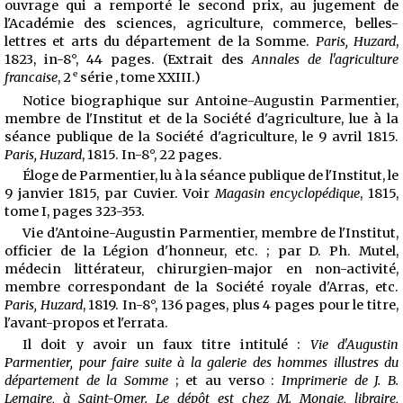
ouvrage qui a remporté le second prix, au jugement de
l'Académie des sciences, agriculture, commerce, belles-
lettres et arts du département de la Somme.
Paris, Huzard
,
1823, in-8°, 44 pages. (Extrait des
Annales de l'agriculture
e
francaise
, 2
série , tome XXIII.)
Notice biographique sur Antoine-Augustin Parmentier,
membre de l'Institut et de la Société d'agriculture, lue à la
séance publique de la Société d'agriculture, le 9 avril 1815.
Paris, Huzard
, 1815. In-8°, 22 pages.
Éloge de Parmentier, lu à la séance publique de l'Institut, le
9 janvier 1815, par Cuvier. Voir
Magasin encyclopédique
, 1815,
tome I, pages 323-353.
Vie d'Antoine-Augustin Parmentier, membre de l'Institut,
officier de la Légion d'honneur, etc. ; par D. Ph. Mutel,
médecin littérateur, chirurgien-major en non-activité,
membre correspondant de la Société royale d'Arras, etc.
Paris, Huzard
, 1819. In-8°, 136 pages, plus 4 pages pour le titre,
l'avant-propos et l'errata.
Il doit y avoir un faux titre intitulé :
Vie d'Augustin
Parmentier, pour faire suite à la galerie des hommes illustres du
département de la Somme
; et au verso :
Imprimerie de J. B.
Lemaire, à Saint-Omer. Le dépôt est chez M. Mongie, libraire,