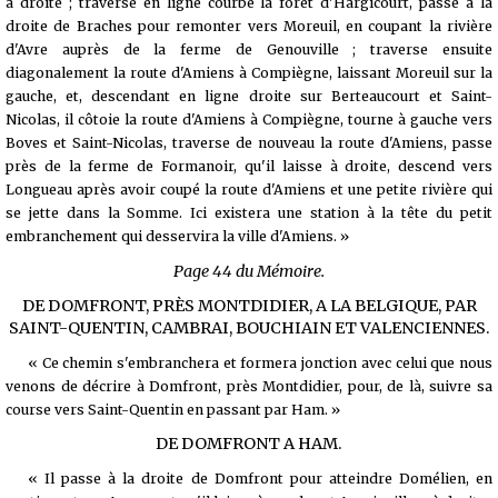
à droite ; traverse en ligne courbe la forêt d'Hargicourt, passe à la
droite de Braches pour remonter vers Moreuil, en coupant la rivière
d'Avre auprès de la ferme de Genouville ; traverse ensuite
diagonalement la route d'Amiens à Compiègne, laissant Moreuil sur la
gauche, et, descendant en ligne droite sur Berteaucourt et Saint-
Nicolas, il côtoie la route d'Amiens à Compiègne, tourne à gauche vers
Boves et Saint-Nicolas, traverse de nouveau la route d'Amiens, passe
près de la ferme de Formanoir, qu'il laisse à droite, descend vers
Longueau après avoir coupé la route d'Amiens et une petite rivière qui
se jette dans la Somme. Ici existera une station à la tête du petit
embranchement qui desservira la ville d'Amiens. »
Page 44 du Mémoire.
DE DOMFRONT, PRÈS MONTDIDIER, A LA BELGIQUE, PAR
SAINT-QUENTIN, CAMBRAI, BOUCHIAIN ET VALENCIENNES.
« Ce chemin s'embranchera et formera jonction avec celui que nous
venons de décrire à Domfront, près Montdidier, pour, de là, suivre sa
course vers Saint-Quentin en passant par Ham. »
DE DOMFRONT A HAM.
« Il passe à la droite de Domfront pour atteindre Domélien, en