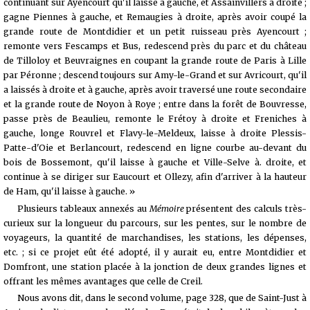
continuant sur Ayencourt qu'il laisse à gauche, et Assainvillers à droite ;
gagne Piennes à gauche, et Remaugies à droite, après avoir coupé la
grande route de Montdidier et un petit ruisseau près Ayencourt ;
remonte vers Fescamps et Bus, redescend près du parc et du château
de Tilloloy et Beuvraignes en coupant la grande route de Paris à Lille
par Péronne ; descend toujours sur Amy-le-Grand et sur Avricourt, qu'il
a laissés à droite et à gauche, après avoir traversé une route secondaire
et la grande route de Noyon à Roye ; entre dans la forêt de Bouvresse,
passe près de Beaulieu, remonte le Frétoy à droite et Freniches à
gauche, longe Rouvrel et Flavy-le-Meldeux, laisse à droite Plessis-
Patte-d'Oie et Berlancourt, redescend en ligne courbe au-devant du
bois de Bossemont, qu'il laisse à gauche et Ville-Selve à. droite, et
continue à se diriger sur Eaucourt et Ollezy, afin d'arriver à la hauteur
de Ham, qu'il laisse à gauche. »
Plusieurs tableaux annexés au
Mémoire
présentent des calculs très-
curieux sur la longueur du parcours, sur les pentes, sur le nombre de
voyageurs, la quantité de marchandises, les stations, les dépenses,
etc. ; si ce projet eût été adopté, il y aurait eu, entre Montdidier et
Domfront, une station placée à la jonction de deux grandes lignes et
offrant les mêmes avantages que celle de Creil.
Nous avons dit, dans le second volume, page 328, que de Saint-Just à