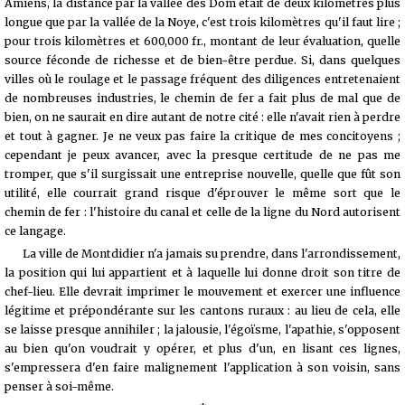
Amiens, la distance par la vallée des Dom était de deux kilomètres plus
longue que par la vallée de la Noye, c'est trois kilomètres qu'il faut lire ;
pour trois kilomètres et 600,000 fr., montant de leur évaluation, quelle
source féconde de richesse et de bien-être perdue. Si, dans quelques
villes où le roulage et le passage fréquent des diligences entretenaient
de nombreuses industries, le chemin de fer a fait plus de mal que de
bien, on ne saurait en dire autant de notre cité : elle n'avait rien à perdre
et tout à gagner. Je ne veux pas faire la critique de mes concitoyens ;
cependant je peux avancer, avec la presque certitude de ne pas me
tromper, que s'il surgissait une entreprise nouvelle, quelle que fût son
utilité, elle courrait grand risque d'éprouver le même sort que le
chemin de fer : l'histoire du canal et celle de la ligne du Nord autorisent
ce langage.
La ville de Montdidier n'a jamais su prendre, dans l'arrondissement,
la position qui lui appartient et à laquelle lui donne droit son titre de
chef-lieu. Elle devrait imprimer le mouvement et exercer une influence
légitime et prépondérante sur les cantons ruraux : au lieu de cela, elle
se laisse presque annihiler ; la jalousie, l'égoïsme, l'apathie, s'opposent
au bien qu'on voudrait y opérer, et plus d'un, en lisant ces lignes,
s'empressera d'en faire malignement l'application à son voisin, sans
penser à soi-même.