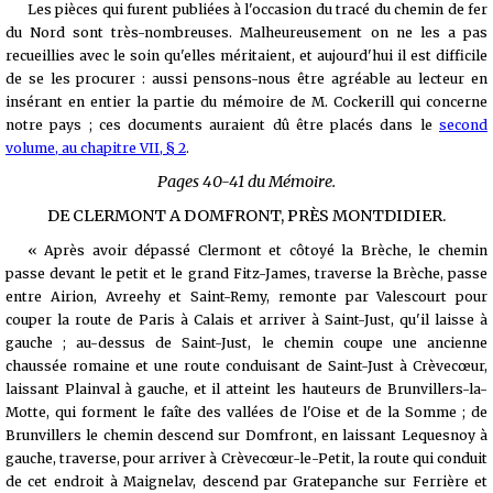
Les pièces qui furent publiées à l'occasion du tracé du chemin de fer
du Nord sont très-nombreuses. Malheureusement on ne les a pas
recueillies avec le soin qu'elles méritaient, et aujourd'hui il est difficile
de se les procurer : aussi pensons-nous être agréable au lecteur en
insérant en entier la partie du mémoire de M. Cockerill qui concerne
notre pays ; ces documents auraient dû être placés dans le
second
volume, au chapitre VII, § 2
.
Pages 40-41 du Mémoire.
DE CLERMONT A DOMFRONT, PRÈS MONTDIDIER.
« Après avoir dépassé Clermont et côtoyé la Brèche, le chemin
passe devant le petit et le grand Fitz-James, traverse la Brèche, passe
entre Airion, Avreehy et Saint-Remy, remonte par Valescourt pour
couper la route de Paris à Calais et arriver à Saint-Just, qu'il laisse à
gauche ; au-dessus de Saint-Just, le chemin coupe une ancienne
chaussée romaine et une route conduisant de Saint-Just à Crèvecœur,
laissant Plainval à gauche, et il atteint les hauteurs de Brunvillers-la-
Motte, qui forment le faîte des vallées de l'Oise et de la Somme ; de
Brunvillers le chemin descend sur Domfront, en laissant Lequesnoy à
gauche, traverse, pour arriver à Crèvecœur-le-Petit, la route qui conduit
de cet endroit à Maignelav, descend par Gratepanche sur Ferrière et