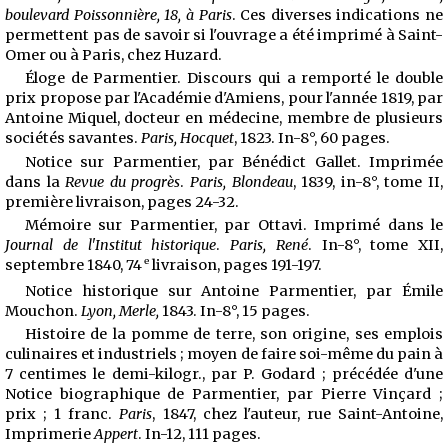
boulevard Poissonnière, 18, à Paris
. Ces diverses indications ne
permettent pas de savoir si l'ouvrage a été imprimé à Saint-
Omer ou à Paris, chez Huzard.
Éloge de Parmentier. Discours qui a remporté le double
prix propose par l'Académie d'Amiens, pour l'année 1819, par
Antoine Miquel, docteur en médecine, membre de plusieurs
sociétés savantes.
Paris, Hocquet
, 1823. In-8°, 60 pages.
Notice sur Parmentier, par Bénédict Gallet. Imprimée
dans la
Revue du progrès
.
Paris, Blondeau
, 1839, in-8°, tome II,
première livraison, pages 24-32.
Mémoire sur Parmentier, par Ottavi. Imprimé dans le
Journal de l'Institut historique
.
Paris, René
. In-8°, tome XII,
e
septembre 1840, 74
livraison, pages 191-197.
Notice historique sur Antoine Parmentier, par Émile
Mouchon.
Lyon, Merle,
1843. In-8°, 15 pages.
Histoire de la pomme de terre, son origine, ses emplois
culinaires et industriels ; moyen de faire soi-même du pain à
7 centimes le demi-kilogr., par P. Godard ; précédée d'une
Notice biographique de Parmentier, par Pierre Vinçard ;
prix ; 1 franc.
Paris
, 1847, chez l'auteur, rue Saint-Antoine,
Imprimerie
Appert
. In-12, 111 pages.